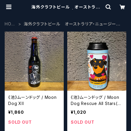
海外クラフトビール オーストラリ
ア・ニュージーランド | craftbeers
cissors
HOM
海外クラフトビール オーストラリア・ニュージーラ
E
ンド
《池》ムーンドッグ / Moon
《池》ムーンドッグ / Moon
Dog XII
Dog Rescue All Stars(パ
ッケージデザイン8種からラ
¥1,860
¥1,020
ンダムに発送させていただ
きます。)
SOLD OUT
SOLD OUT