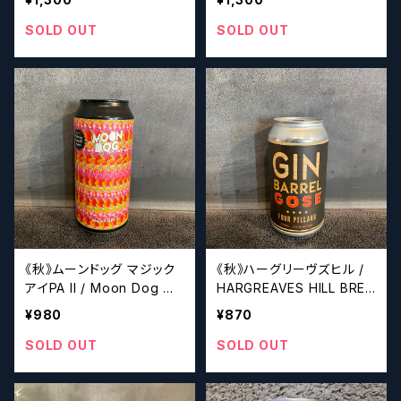
ne
Splurge For Spoons
SOLD OUT
SOLD OUT
《秋》ムーンドッグ マジック
《秋》ハーグリーヴズヒル /
アイPA II / Moon Dog Ma
HARGREAVES HILL BRE
gic Eye PA II
WERY COMPANY Gin B
¥980
¥870
arrel Gose
SOLD OUT
SOLD OUT