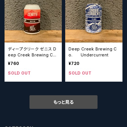
ディープクリーク ゼニス D
Deep Creek Brewing C
eep Creek Brewing Co.
o. Undercurrent
Zenith
¥760
¥720
SOLD OUT
SOLD OUT
もっと見る