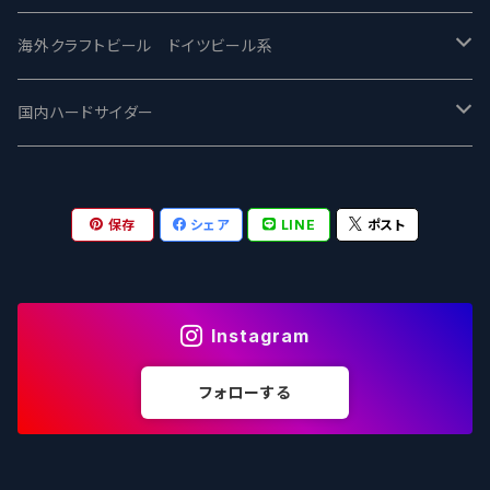
ワイマーケットブルーイング Y.Market Brewing
Lagunitas ラグニタス
BrewDog Brewery - ブリュードッグ
Carbon brews -カーボン
BODRIGGY BREWING ボッドリッジー
Jackie O's ジャッキーオーズ
海外クラフトビール ドイツビール系
志賀高原ビール - SIGAKOGEN
FirestoneWalker ファイアストーン
The Flying Inn / ザ フライイング イン
TAIHU - タイフー
CO-CONSPIRATORS コ・コンスピレーターズ
Westbrook ウェストブルック
Karmeliten カーメリテン
国内ハードサイダー
OUTSIDER - アウトサイダーブルーイング
Stone ストーン
To Øl / トゥ・オール
SUNMAI - サンマイ
アーバノートブリューイング Urbanaut
HOWE SOUND ハウサウンド
Schöfferhofer シェッファーホッファー
サノバスミス / Son of the Smith
保存
シェア
LINE
ポスト
箕面ビール - MINOH BEER
Mikkeller ミッケラー
Lambiek Fabriek - ファブリーク
Behemoth - ベヒーモス
Deep Creek Brewing Co.
Strathcona ストラスコナ
Früh フリュー
サンクトガーレン - Sankt Gallen
Hop Nation ホップネーション
Marble / マーブル
8 Wired エイトワイアード
ODIN BREWING オディン
Plank プランク
Instagram
ウェストコーストブルーイング -WCB
Brewski ブリュースキー
Buxton - バクストン
Isthmus イスムス
Electric Bicycle エレクトリックバイシクル
Tucher トゥーハー
フォローする
いわて蔵ビール - IWATEKURABEER
【LHG】Left Handed Giant レフト
Omnipollo - オムニポーロ
Parrotdog パロットドッグ
Laga Biere ラガビエール
Ganstaller ゲンスタラー