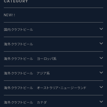
CATEGORY
NEW！！
国内クラフトビール
UCHU BREWING -うちゅうブルーイング
海外クラフトビール
バテレ -VERTERE
Modern Times モダンタイムズ
海外クラフトビール ヨーロッパ系
2nd Story Ale Works -セカンドストーリー
Maui マウイ
UnBarred -アンバード
海外クラフトビール アジア系
ビアへるん - Beer Hearn
Toppling Goliath トップリンゴライアス
SAIREN /サイレン
gweilo-鬼佬 グウァイロ
海外クラフトビール オーストラリア・ニュージーランド
忽布古丹醸造 - HOP KOTAN
Fair State フェアステイト
ワイルドチャイルド - Wilde Child
Heart Of Darkness - ハートオブダークネス
ROCKY RIDGE - ロッキーリッジ
海外クラフトビール カナダ