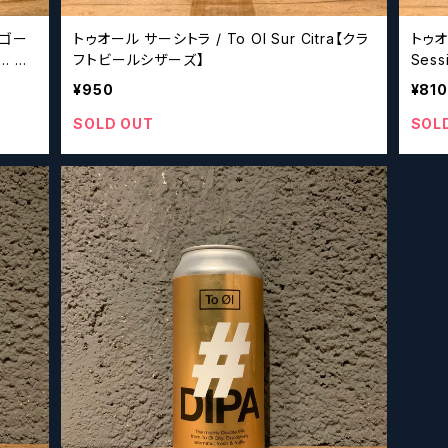
ンゴー
トゥオール サーシトラ / To Ol Sur Citra【クラ
トゥオ
o… Ma
フトビールシザーズ】
Ses
ーズ】
¥950
¥810
SOLD OUT
SOL