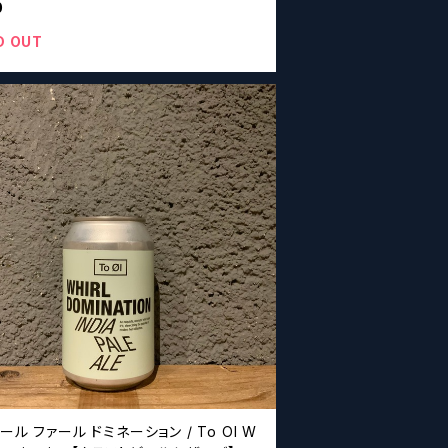
0
D OUT
ール ファール ドミネーション / To Ol W