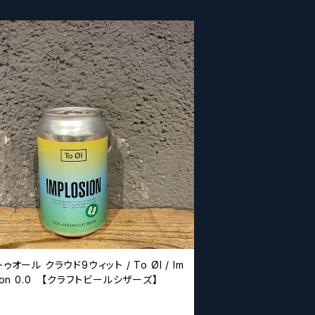
トゥオール クラウド9ウィット / To Øl / Im
sion 0.0 【クラフトビールシザーズ】
0