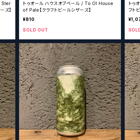
Ster
トゥオール ハウスオブペール / To Ol House
トゥオー
ザーズ】
of Pale【クラフトビールシザーズ】
フト
¥810
¥1,0
SOLD OUT
SOL