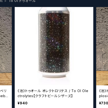
系
To Ol トゥオール
ーベリ
《池》トゥオール オレクトロリテス / To Ol Ole
《池》
uebe
ctrolytes【クラフトビールシザーズ】
plo
¥940
¥73