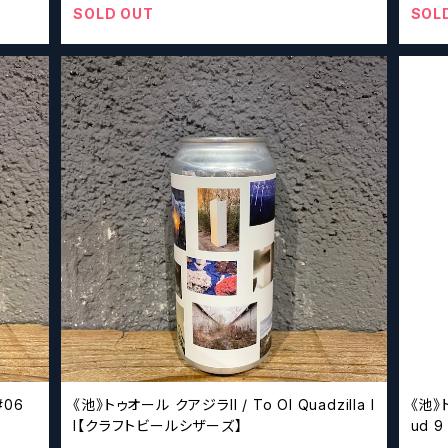
SOLD OUT
SOL
#06
《池》トゥオール クアジラII / To Ol Quadzilla I
《池》
I【クラフトビールシザーズ】
ud 