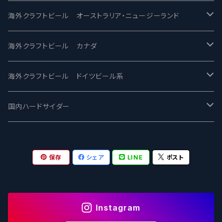
ビアへるん - Beer Hearn
Toppling Goliath トップリンゴライアス
SAIREN /サイレン
gweilo-鬼佬 グウァイロ
海外クラフトビール オーストラリア・ニュージーランド
忽布古丹醸造 - HOP KOTAN
Fair State フェアステイト
ワイルドチャイルド - Wilde Child
Heart Of Darkness - ハートオブダークネス
ROCKY RIDGE - ロッキーリッジ
海外クラフトビール カナダ
ワイマーケットブルーイング Y.Market Brewing
Lagunitas ラグニタス
BrewDog Brewery - ブリュードッグ
Carbon brews -カーボン
BODRIGGY BREWING ボッドリッジー
Jackie O's ジャッキーオーズ
海外クラフトビール ドイツビール系
志賀高原ビール - SIGAKOGEN
FirestoneWalker ファイアストーン
The Flying Inn / ザ フライイング イン
TAIHU - タイフー
CO-CONSPIRATORS コ・コンスピレーターズ
Westbrook ウェストブルック
Karmeliten カーメリテン
国内ハードサイダー
OUTSIDER - アウトサイダーブルーイング
Stone ストーン
To Øl / トゥ・オール
SUNMAI - サンマイ
アーバノートブリューイング Urbanaut
HOWE SOUND ハウサウンド
Schöfferhofer シェッファーホッファー
サノバスミス / Son of the Smith
保存
シェア
LINE
ポスト
箕面ビール - MINOH BEER
Mikkeller ミッケラー
Lambiek Fabriek - ファブリーク
Behemoth - ベヒーモス
Deep Creek Brewing Co.
Strathcona ストラスコナ
Früh フリュー
サンクトガーレン - Sankt Gallen
Hop Nation ホップネーション
Marble / マーブル
8 Wired エイトワイアード
ODIN BREWING オディン
Plank プランク
Instagram