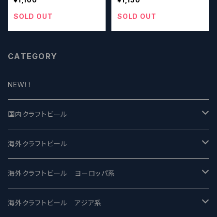
ビール】
SOLD OUT
SOLD OUT
CATEGORY
NEW！！
国内クラフトビール
UCHU BREWING -うちゅうブルーイング
海外クラフトビール
バテレ -VERTERE
Modern Times モダンタイムズ
海外クラフトビール ヨーロッパ系
2nd Story Ale Works -セカンドストーリー
Maui マウイ
UnBarred -アンバード
海外クラフトビール アジア系