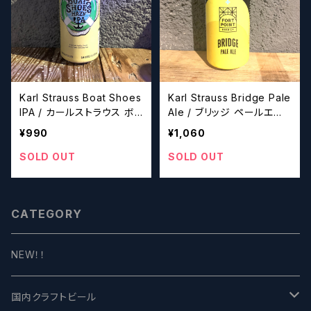
Karl Strauss Boat Shoes
Karl Strauss Bridge Pale
IPA / カールストラウス ボ
Ale / ブリッジ ペールエー
ート シューズ ヘイジー ア
ル【クラフトビールシザー
¥990
¥1,060
イピーエー【クラフトビール
ズ】
シザーズ】
SOLD OUT
SOLD OUT
CATEGORY
NEW！！
国内クラフトビール