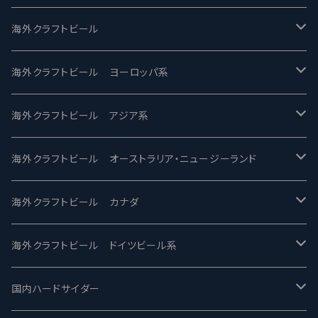
UCHU BREWING -うちゅうブルーイング
海外クラフトビール
バテレ -VERTERE
Modern Times モダンタイムズ
海外クラフトビール ヨーロッパ系
2nd Story Ale Works -セカンドストーリー
Maui マウイ
UnBarred -アンバード
海外クラフトビール アジア系
ビアへるん - Beer Hearn
Toppling Goliath トップリンゴライアス
SAIREN /サイレン
gweilo-鬼佬 グウァイロ
海外クラフトビール オーストラリア・ニュージーランド
忽布古丹醸造 - HOP KOTAN
Fair State フェアステイト
ワイルドチャイルド - Wilde Child
Heart Of Darkness - ハートオブダークネス
ROCKY RIDGE - ロッキーリッジ
海外クラフトビール カナダ
ワイマーケットブルーイング Y.Market Brewing
Lagunitas ラグニタス
BrewDog Brewery - ブリュードッグ
Carbon brews -カーボン
BODRIGGY BREWING ボッドリッジー
Jackie O's ジャッキーオーズ
海外クラフトビール ドイツビール系
志賀高原ビール - SIGAKOGEN
FirestoneWalker ファイアストーン
The Flying Inn / ザ フライイング イン
TAIHU - タイフー
CO-CONSPIRATORS コ・コンスピレーターズ
Westbrook ウェストブルック
Karmeliten カーメリテン
国内ハードサイダー