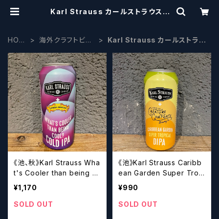
Karl Strauss カールストラウス |
craftbeerscissors
HOM
海外クラフトビー
Karl Strauss カールストラウ
E
ル
ス
《池、秋》Karl Strauss Wha
《池》Karl Strauss Caribb
t's Cooler than being C
ean Garden Super Trop
ool? / ワッツ クーラー ダン
ical DIPA / カールストラウ
¥1,170
¥990
ビーイング クール？ 【クラフ
ス カリビアン ガーデン スー
トビールシザーズ】
パー トロピカル ダブルIPA
SOLD OUT
SOLD OUT
【クラフトビールシザーズ】