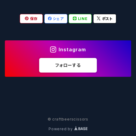
OUTSIDER - アウトサイダーブルーイング
Stone ストーン
To Øl / トゥ・オール
SUNMAI - サンマイ
アーバノートブリューイング Urbanaut
HOWE SOUND ハウサウンド
Schöfferhofer シェッファーホッファー
サノバスミス / Son of the Smith
保存
シェア
LINE
ポスト
箕面ビール - MINOH BEER
Mikkeller ミッケラー
Lambiek Fabriek - ファブリーク
Behemoth - ベヒーモス
Deep Creek Brewing Co.
Strathcona ストラスコナ
Früh フリュー
サンクトガーレン - Sankt Gallen
Hop Nation ホップネーション
Marble / マーブル
8 Wired エイトワイアード
ODIN BREWING オディン
Plank プランク
Instagram
ウェストコーストブルーイング -WCB
Brewski ブリュースキー
Buxton - バクストン
Isthmus イスムス
Electric Bicycle エレクトリックバイシクル
Tucher トゥーハー
フォローする
いわて蔵ビール - IWATEKURABEER
【LHG】Left Handed Giant レフト
Omnipollo - オムニポーロ
Parrotdog パロットドッグ
Laga Biere ラガビエール
Ganstaller ゲンスタラー
大山Gビール -Daisen G Beer
Burley -バーリーオーク
Sandford Orchards - オーチャード
Dainton デイントン
LTM レ トロワ ムスクテール
Tokyo AleWorks -トウキョウエールワークス
SierraNevada -シエラネバダ
PÕHJALA ‐ プヤラ
Mountain Culture マウンテンカルチャー
33 Brewing Experiment
© craftbeerscissors
Powered by
Be Easy Brewing - ビーイージー
Full Sail -フルセイル
North - ノース
MOON DOG -ムーンドッグ