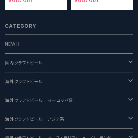
alf ALL TOGETHER
SOLD OUT
SOLD OUT
CATEGORY
NEW！！
国内クラフトビール
UCHU BREWING -うちゅうブルーイング
海外クラフトビール
バテレ -VERTERE
Modern Times モダンタイムズ
海外クラフトビール ヨーロッパ系
2nd Story Ale Works -セカンドストーリー
Maui マウイ
UnBarred -アンバード
海外クラフトビール アジア系
ビアへるん - Beer Hearn
Toppling Goliath トップリンゴライアス
SAIREN /サイレン
gweilo-鬼佬 グウァイロ
海外クラフトビール オーストラリア・ニュージーランド