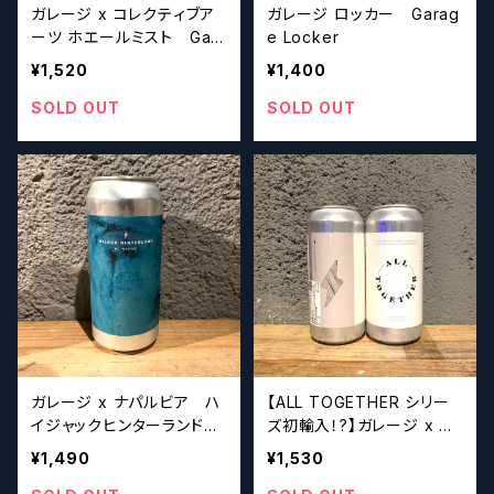
ガレージ x コレクティブア
ガレージ ロッカー Garag
ーツ ホエールミスト Gara
e Locker
ge x Collective Arts W
¥1,520
¥1,400
HALE MIST
SOLD OUT
SOLD OUT
ガレージ x ナパルビア ハ
【ALL TOGETHER シリー
イジャックヒンターランド
ズ初輸入！?】ガレージ x ア
Garage x Naparbier HI
ザーハーフ オールトゥギャ
¥1,490
¥1,530
JACK HINTERLAND
ザー Garage x Other H