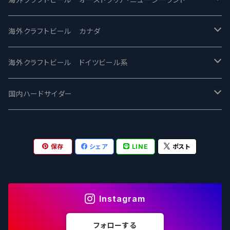
忽布古丹醸造 - HOP KOTAN
Fair State フェアステイト
ワイルドチャイルド - Wilde Child
Heart Of Darkness - ハートオブダークネス
ROCKY RIDGE - ロッキーリッジ
海外クラフトビール カナダ
ワイマーケットブルーイング Y.Market Brewing
Lagunitas ラグニタス
BrewDog Brewery - ブリュードッグ
Carbon brews -カーボン
BODRIGGY BREWING ボッドリッジー
Jackie O's ジャッキーオーズ
海外クラフトビール ドイツビール系
志賀高原ビール - SIGAKOGEN
FirestoneWalker ファイアストーン
The Flying Inn / ザ フライイング イン
TAIHU - タイフー
CO-CONSPIRATORS コ・コンスピレーターズ
Westbrook ウェストブルック
Karmeliten カーメリテン
国内ハードサイダー
OUTSIDER - アウトサイダーブルーイング
Stone ストーン
To Øl / トゥ・オール
SUNMAI - サンマイ
アーバノートブリューイング Urbanaut
HOWE SOUND ハウサウンド
Schöfferhofer シェッファーホッファー
サノバスミス / Son of the Smith
保存
シェア
LINE
ポスト
箕面ビール - MINOH BEER
Mikkeller ミッケラー
Lambiek Fabriek - ファブリーク
Behemoth - ベヒーモス
Deep Creek Brewing Co.
Strathcona ストラスコナ
Früh フリュー
サンクトガーレン - Sankt Gallen
Hop Nation ホップネーション
Marble / マーブル
8 Wired エイトワイアード
ODIN BREWING オディン
Plank プランク
Instagram
ウェストコーストブルーイング -WCB
Brewski ブリュースキー
Buxton - バクストン
Isthmus イスムス
Electric Bicycle エレクトリックバイシクル
Tucher トゥーハー
フォローする