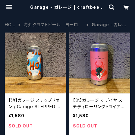
Garage - ガレージ | craftbeers
cissors
HOM
海外クラフトビール ヨーロッ
Garage - ガレー
E
パ系
ジ
【池】ガラージ ステップドオ
【池】ガラージ × デイヤ ス
ン / Garage STEPPED O
テディローリングトライアン
N
グルズ / Garage × Deya
¥1,580
¥1,580
STEADY ROLLING TRIAN
GLES
SOLD OUT
SOLD OUT