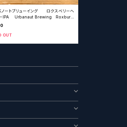
バノートブリューイング ロクスベリーヘ
 Brewing Roxbury
 IPA
60
D OUT