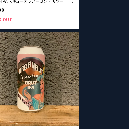
IPA ×キューカンバーミント サワー Ur
ut Brewing Strawberry Hazy IPA ×
00
mber Mint Sour
D OUT