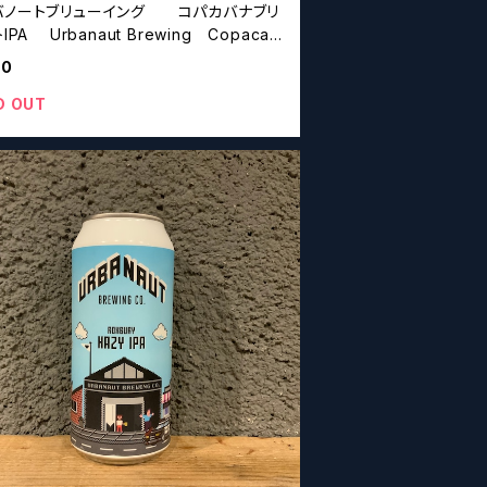
バノートブリューイング コパカバナブリ
Brewing Copacab
rut IPA
60
D OUT