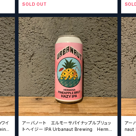
SOLD OUT
SOL
ゥワイ
アーバノート エルモーサパイナップルブリュッ
アー
ing
トヘイジー IPA Urbanaut Brewing Hermo
naut
sa Pineapple Brut Hazy IPA (Hazy IPA)
se)