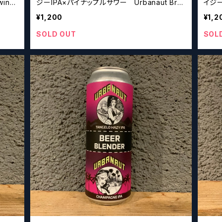
ジーIPA×パイナップルサワー Urbanaut Bre
イジー
wing Coconut Hazy IPA×Pineapple Sou
bana
¥1,200
¥1,2
r
Cucu
SOLD OUT
SOL