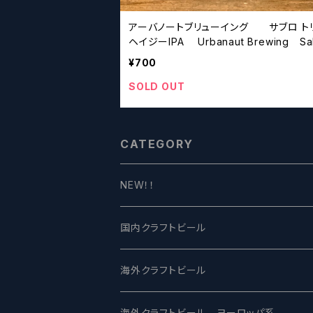
アーバノートブリューイング サブロ ト
ヘイジーIPA Urbanaut Brewing Sabro
Triple Hazy IPA
¥700
SOLD OUT
CATEGORY
NEW！！
国内クラフトビール
UCHU BREWING -うちゅうブルーイング
海外クラフトビール
バテレ -VERTERE
Modern Times モダンタイムズ
海外クラフトビール ヨーロッパ系