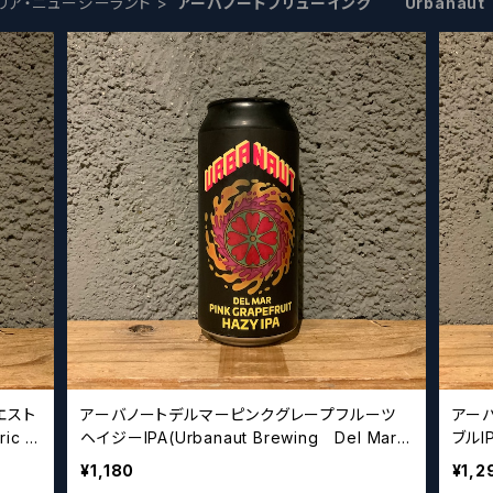
リア・ニュージーランド
アーバノートブリューイング Urbanaut
エスト
アーバノートデルマーピンクグレープフルーツ
アー
ic C
ヘイジーIPA(Urbanaut Brewing Del Mar
ブルIP
Pink Grapefruit Hazy IPA)
Hazy
¥1,180
¥1,2