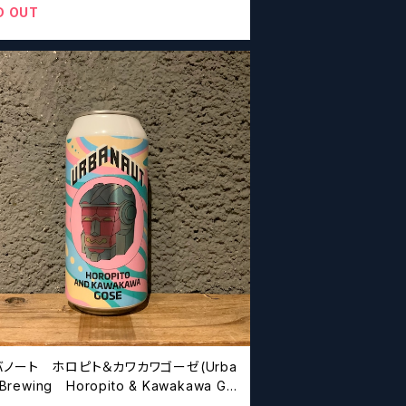
D OUT
バノート ホロピト＆カワカワゴーゼ(Urba
 Brewing Horopito & Kawakawa Go