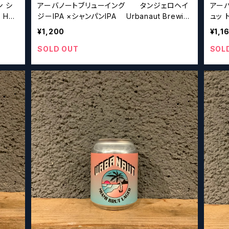
 シ
アーバノートブリューイング タンジェロヘイ
アー
ジーIPA ×シャンパンIPA Urbanaut Brewin
ュッ トIPA Urbanaut 
g Tangelo Hazy IPA × Champagne IPA
ana B
¥1,200
¥1,1
SOLD OUT
SOL