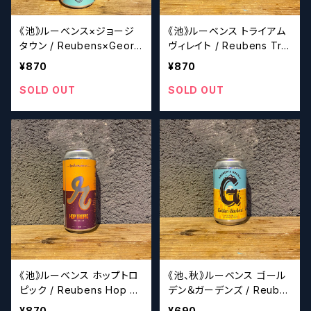
《池》ルーベンス×ジョージ
《池》ルーベンス トライアム
タウン / Reubens×Georg
ヴィレイト / Reubens Triu
etown metamodern amb
mvirate【クラフトビール】
¥870
¥870
er【クラフトビール】
SOLD OUT
SOLD OUT
《池》ルーベンス ホップトロ
《池、秋》ルーベンス ゴール
ピック / Reubens Hop Tr
デン＆ガーデンズ / Reube
opic【クラフトビール】
ns Golden Gardens【クラ
¥870
¥690