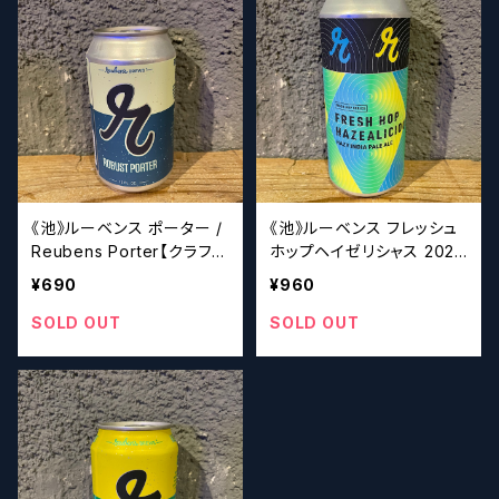
《池》ルーベンス ポーター /
《池》ルーベンス フレッシュ
Reubens Porter【クラフト
ホップヘイゼリシャス 2021
ビール】
/ Reubens Fresh Hop H
¥690
¥960
azealicious 2021【クラフ
トビール】
SOLD OUT
SOLD OUT