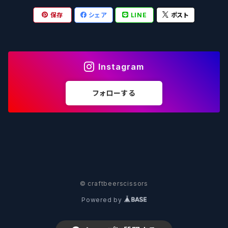
保存
シェア
LINE
ポスト
箕面ビール - MINOH BEER
Mikkeller ミッケラー
Lambiek Fabriek - ファブリーク
Behemoth - ベヒーモス
Deep Creek Brewing Co.
Strathcona ストラスコナ
Früh フリュー
サンクトガーレン - Sankt Gallen
Hop Nation ホップネーション
Marble / マーブル
8 Wired エイトワイアード
ODIN BREWING オディン
Plank プランク
Instagram
ウェストコーストブルーイング -WCB
Brewski ブリュースキー
Buxton - バクストン
Isthmus イスムス
Electric Bicycle エレクトリックバイシクル
Tucher トゥーハー
フォローする
いわて蔵ビール - IWATEKURABEER
【LHG】Left Handed Giant レフト
Omnipollo - オムニポーロ
Parrotdog パロットドッグ
Laga Biere ラガビエール
Ganstaller ゲンスタラー
大山Gビール -Daisen G Beer
Burley -バーリーオーク
Sandford Orchards - オーチャード
Dainton デイントン
LTM レ トロワ ムスクテール
Tokyo AleWorks -トウキョウエールワークス
SierraNevada -シエラネバダ
PÕHJALA ‐ プヤラ
Mountain Culture マウンテンカルチャー
33 Brewing Experiment
© craftbeerscissors
Powered by
Be Easy Brewing - ビーイージー
Full Sail -フルセイル
North - ノース
MOON DOG -ムーンドッグ