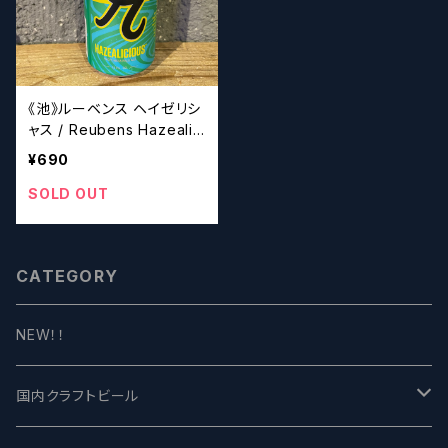
《池》ルーベンス ヘイゼリシ
ャス / Reubens Hazealici
ous 【クラフトビール】
¥690
SOLD OUT
CATEGORY
NEW！！
国内クラフトビール