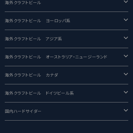
UCHU BREWING -うちゅうブルーイング
海外クラフトビール
バテレ -VERTERE
Modern Times モダンタイムズ
海外クラフトビール ヨーロッパ系
2nd Story Ale Works -セカンドストーリー
Maui マウイ
UnBarred -アンバード
海外クラフトビール アジア系
ビアへるん - Beer Hearn
Toppling Goliath トップリンゴライアス
SAIREN /サイレン
gweilo-鬼佬 グウァイロ
海外クラフトビール オーストラリア・ニュージーランド
忽布古丹醸造 - HOP KOTAN
Fair State フェアステイト
ワイルドチャイルド - Wilde Child
Heart Of Darkness - ハートオブダークネス
ROCKY RIDGE - ロッキーリッジ
海外クラフトビール カナダ
ワイマーケットブルーイング Y.Market Brewing
Lagunitas ラグニタス
BrewDog Brewery - ブリュードッグ
Carbon brews -カーボン
BODRIGGY BREWING ボッドリッジー
Jackie O's ジャッキーオーズ
海外クラフトビール ドイツビール系
志賀高原ビール - SIGAKOGEN
FirestoneWalker ファイアストーン
The Flying Inn / ザ フライイング イン
TAIHU - タイフー
CO-CONSPIRATORS コ・コンスピレーターズ
Westbrook ウェストブルック
Karmeliten カーメリテン
国内ハードサイダー
OUTSIDER - アウトサイダーブルーイング
Stone ストーン
To Øl / トゥ・オール
SUNMAI - サンマイ
アーバノートブリューイング Urbanaut
HOWE SOUND ハウサウンド
Schöfferhofer シェッファーホッファー
サノバスミス / Son of the Smith