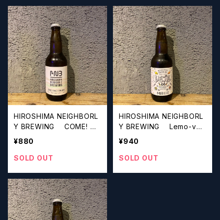
ビール】
HIROSHIMA NEIGHBORL
HIROSHIMA NEIGHBORL
Y BREWING COME! C
Y BREWING Lemo-vel
OME!! COMMON ヒロシ
(Lemon & Navel Orang
¥880
¥940
マネイバリーブリューイング
e) GO HIROSHIMA ヒロ
カム! カム! コモン【クラフ
シマネイバリーブリューイン
SOLD OUT
SOLD OUT
トビール】
グ レモブル GO HIROSH
IMA【クラフトビール】