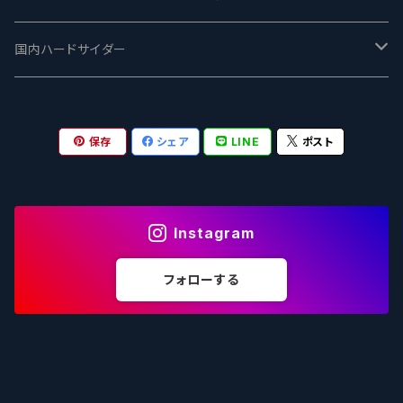
志賀高原ビール - SIGAKOGEN
FirestoneWalker ファイアストーン
The Flying Inn / ザ フライイング イン
TAIHU - タイフー
CO-CONSPIRATORS コ・コンスピレーターズ
Westbrook ウェストブルック
Karmeliten カーメリテン
国内ハードサイダー
OUTSIDER - アウトサイダーブルーイング
Stone ストーン
To Øl / トゥ・オール
SUNMAI - サンマイ
アーバノートブリューイング Urbanaut
HOWE SOUND ハウサウンド
Schöfferhofer シェッファーホッファー
サノバスミス / Son of the Smith
保存
シェア
LINE
ポスト
箕面ビール - MINOH BEER
Mikkeller ミッケラー
Lambiek Fabriek - ファブリーク
Behemoth - ベヒーモス
Deep Creek Brewing Co.
Strathcona ストラスコナ
Früh フリュー
サンクトガーレン - Sankt Gallen
Hop Nation ホップネーション
Marble / マーブル
8 Wired エイトワイアード
ODIN BREWING オディン
Plank プランク
Instagram
ウェストコーストブルーイング -WCB
Brewski ブリュースキー
Buxton - バクストン
Isthmus イスムス
Electric Bicycle エレクトリックバイシクル
Tucher トゥーハー
フォローする
いわて蔵ビール - IWATEKURABEER
【LHG】Left Handed Giant レフト
Omnipollo - オムニポーロ
Parrotdog パロットドッグ
Laga Biere ラガビエール
Ganstaller ゲンスタラー
大山Gビール -Daisen G Beer
Burley -バーリーオーク
Sandford Orchards - オーチャード
Dainton デイントン
LTM レ トロワ ムスクテール