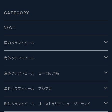
CATEGORY
NEW！！
国内クラフトビール
UCHU BREWING -うちゅうブルーイング
海外クラフトビール
バテレ -VERTERE
Modern Times モダンタイムズ
海外クラフトビール ヨーロッパ系
2nd Story Ale Works -セカンドストーリー
Maui マウイ
UnBarred -アンバード
海外クラフトビール アジア系
ビアへるん - Beer Hearn
Toppling Goliath トップリンゴライアス
SAIREN /サイレン
gweilo-鬼佬 グウァイロ
海外クラフトビール オーストラリア・ニュージーランド