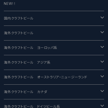
NEW！！
国内クラフトビール
UCHU BREWING -うちゅうブルーイング
海外クラフトビール
バテレ -VERTERE
Modern Times モダンタイムズ
海外クラフトビール ヨーロッパ系
2nd Story Ale Works -セカンドストーリー
Maui マウイ
UnBarred -アンバード
海外クラフトビール アジア系
ビアへるん - Beer Hearn
Toppling Goliath トップリンゴライアス
SAIREN /サイレン
gweilo-鬼佬 グウァイロ
海外クラフトビール オーストラリア・ニュージーランド
忽布古丹醸造 - HOP KOTAN
Fair State フェアステイト
ワイルドチャイルド - Wilde Child
Heart Of Darkness - ハートオブダークネス
ROCKY RIDGE - ロッキーリッジ
海外クラフトビール カナダ
ワイマーケットブルーイング Y.Market Brewing
Lagunitas ラグニタス
BrewDog Brewery - ブリュードッグ
Carbon brews -カーボン
BODRIGGY BREWING ボッドリッジー
Jackie O's ジャッキーオーズ
海外クラフトビール ドイツビール系