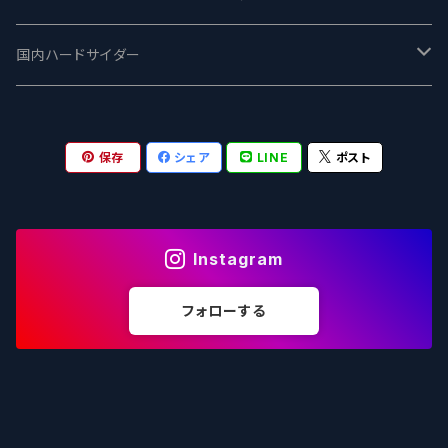
志賀高原ビール - SIGAKOGEN
FirestoneWalker ファイアストーン
The Flying Inn / ザ フライイング イン
TAIHU - タイフー
CO-CONSPIRATORS コ・コンスピレーターズ
Westbrook ウェストブルック
Karmeliten カーメリテン
国内ハードサイダー
OUTSIDER - アウトサイダーブルーイング
Stone ストーン
To Øl / トゥ・オール
SUNMAI - サンマイ
アーバノートブリューイング Urbanaut
HOWE SOUND ハウサウンド
Schöfferhofer シェッファーホッファー
サノバスミス / Son of the Smith
保存
シェア
LINE
ポスト
箕面ビール - MINOH BEER
Mikkeller ミッケラー
Lambiek Fabriek - ファブリーク
Behemoth - ベヒーモス
Deep Creek Brewing Co.
Strathcona ストラスコナ
Früh フリュー
サンクトガーレン - Sankt Gallen
Hop Nation ホップネーション
Marble / マーブル
8 Wired エイトワイアード
ODIN BREWING オディン
Plank プランク
Instagram
ウェストコーストブルーイング -WCB
Brewski ブリュースキー
Buxton - バクストン
Isthmus イスムス
Electric Bicycle エレクトリックバイシクル
Tucher トゥーハー
フォローする
いわて蔵ビール - IWATEKURABEER
【LHG】Left Handed Giant レフト
Omnipollo - オムニポーロ
Parrotdog パロットドッグ
Laga Biere ラガビエール
Ganstaller ゲンスタラー
大山Gビール -Daisen G Beer
Burley -バーリーオーク
Sandford Orchards - オーチャード
Dainton デイントン
LTM レ トロワ ムスクテール