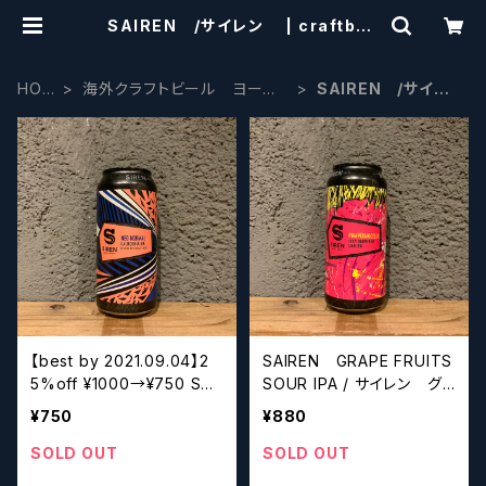
SAIREN /サイレン | craftbee
rscissors
HOM
海外クラフトビール ヨーロ
SAIREN /サイレ
E
ッパ系
ン
【best by 2021.09.04】2
SAIREN GRAPE FRUITS
5%off ¥1000→¥750 SAI
SOUR IPA / サイレン グ
REN NEO NORMAL CAL
レープフルーツサワーIPA
¥750
¥880
IFORNIA IPA / サイレン
【クラフトビール】
ネオノーマル カリフォルニ
SOLD OUT
SOLD OUT
アIPA【クラフトビール】