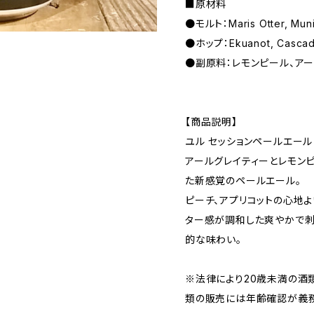
■原材料
●モルト：Maris Otter, M
●ホップ：Ekuanot, Cascade,
●副原料：レモンピール、ア
【商品説明】
ユル セッションペールエール
アールグレイティーとレモン
た新感覚のペールエール。
ピーチ、アプリコットの心地
ター感が調和した爽やかで
的な味わい。
※法律により20歳未満の酒
類の販売には年齢確認が義務