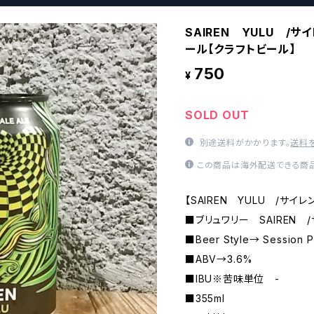
SAIREN YULU /
ール【クラフトビール】
750
¥
SOLD OUT
別途送料がかかります。
送料
この商品は海外配送できる商品
【SAIREN YULU /サ
■ブリュワリー SAIREN
■Beer Style→ Session P
■ABV→3.6%
■IBU※苦味単位 -
■355ml