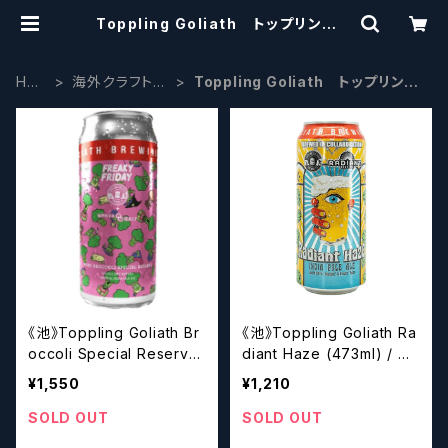
Toppling Goliath トップリンゴラ
イアス | craftbeerscissors
HO
海外クラフトビ
Toppling Goliath トップリンゴ
ME
ール
ライアス
《池》Toppling Goliath Br
《池》Toppling Goliath Ra
occoli Special Reserve
diant Haze (473ml) / レ
(OtherHalfコラボ) (473m
ディアント ヘイズ【クラフト
¥1,550
¥1,210
l) / ブロッコリースペシャル
ビール】
リザーブ【クラフトビール】
SOLD OUT
SOLD OUT