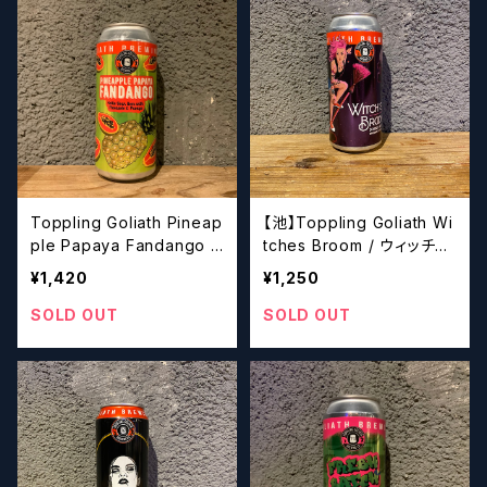
Toppling Goliath Pineap
【池】Toppling Goliath Wi
ple Papaya Fandango /
tches Broom / ウィッチズ
トップリンゴライアス パイ
ブルーム 【クラフトビール】
¥1,420
¥1,250
ナップル パパイヤ ファンダ
ンゴ 【クラフトビール】
SOLD OUT
SOLD OUT