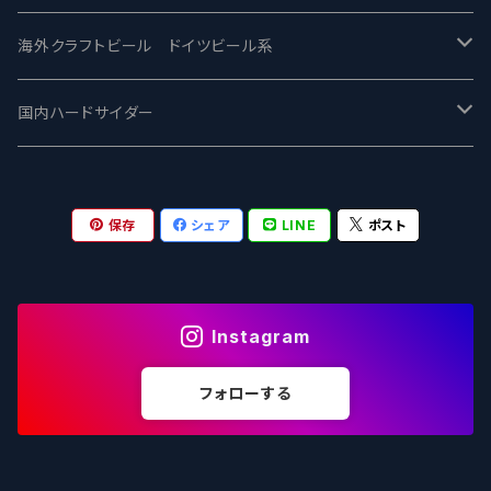
ワイマーケットブルーイング Y.Market Brewing
Lagunitas ラグニタス
BrewDog Brewery - ブリュードッグ
Carbon brews -カーボン
BODRIGGY BREWING ボッドリッジー
Jackie O's ジャッキーオーズ
海外クラフトビール ドイツビール系
志賀高原ビール - SIGAKOGEN
FirestoneWalker ファイアストーン
The Flying Inn / ザ フライイング イン
TAIHU - タイフー
CO-CONSPIRATORS コ・コンスピレーターズ
Westbrook ウェストブルック
Karmeliten カーメリテン
国内ハードサイダー
OUTSIDER - アウトサイダーブルーイング
Stone ストーン
To Øl / トゥ・オール
SUNMAI - サンマイ
アーバノートブリューイング Urbanaut
HOWE SOUND ハウサウンド
Schöfferhofer シェッファーホッファー
サノバスミス / Son of the Smith
保存
シェア
LINE
ポスト
箕面ビール - MINOH BEER
Mikkeller ミッケラー
Lambiek Fabriek - ファブリーク
Behemoth - ベヒーモス
Deep Creek Brewing Co.
Strathcona ストラスコナ
Früh フリュー
サンクトガーレン - Sankt Gallen
Hop Nation ホップネーション
Marble / マーブル
8 Wired エイトワイアード
ODIN BREWING オディン
Plank プランク
Instagram
ウェストコーストブルーイング -WCB
Brewski ブリュースキー
Buxton - バクストン
Isthmus イスムス
Electric Bicycle エレクトリックバイシクル
Tucher トゥーハー
フォローする
いわて蔵ビール - IWATEKURABEER
【LHG】Left Handed Giant レフト
Omnipollo - オムニポーロ
Parrotdog パロットドッグ
Laga Biere ラガビエール
Ganstaller ゲンスタラー