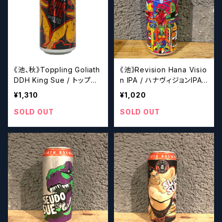
《池、秋》Toppling Goliath
《池》Revision Hana Visio
DDH King Sue / トップリ
n IPA / ハナヴィジョンIPA
ング ゴライアス ダブルドラ
【クラフトビール】
¥1,310
¥1,020
イホップ キング スー【クラ
フトビール】
SOLD OUT
SOLD OUT