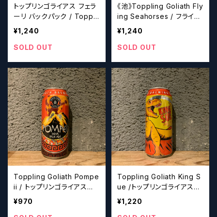
トップリンゴライアス フェラ
《池》Toppling Goliath Fly
ーリ バックパック / Toppli
ing Seahorses / フライン
ng Goliath x Lua Ferrari
グ シーホーシーズ 【クラフ
¥1,240
¥1,240
Backback 【クラフトビー
トビール】
ル】
SOLD OUT
SOLD OUT
Toppling Goliath Pompe
Toppling Goliath King S
ii / トップリンゴライアス
ue /トップリンゴライアス
ポンペイ 【クラフトビール】
キング スー 【クラフトビー
¥970
¥1,220
ル】