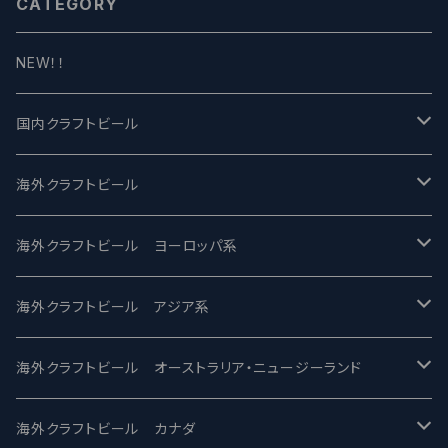
CATEGORY
NEW！！
国内クラフトビール
UCHU BREWING -うちゅうブルーイング
海外クラフトビール
バテレ -VERTERE
Modern Times モダンタイムズ
海外クラフトビール ヨーロッパ系
2nd Story Ale Works -セカンドストーリー
Maui マウイ
UnBarred -アンバード
海外クラフトビール アジア系
ビアへるん - Beer Hearn
Toppling Goliath トップリンゴライアス
SAIREN /サイレン
gweilo-鬼佬 グウァイロ
海外クラフトビール オーストラリア・ニュージーランド
忽布古丹醸造 - HOP KOTAN
Fair State フェアステイト
ワイルドチャイルド - Wilde Child
Heart Of Darkness - ハートオブダークネス
ROCKY RIDGE - ロッキーリッジ
海外クラフトビール カナダ