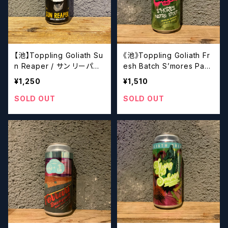
【池】Toppling Goliath Su
《池》Toppling Goliath Fr
n Reaper / サン リーパー
esh Batch S’mores Past
【クラフトビール】
ry Stout / スモアズ ペイス
¥1,250
¥1,510
トリースタウト -フレッシュ
バッチシリーズ 【クラフトビ
SOLD OUT
SOLD OUT
ール】