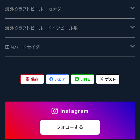
忽布古丹醸造 - HOP KOTAN
Fair State フェアステイト
ワイルドチャイルド - Wilde Child
Heart Of Darkness - ハートオブダークネス
ROCKY RIDGE - ロッキーリッジ
海外クラフトビール カナダ
ワイマーケットブルーイング Y.Market Brewing
Lagunitas ラグニタス
BrewDog Brewery - ブリュードッグ
Carbon brews -カーボン
BODRIGGY BREWING ボッドリッジー
Jackie O's ジャッキーオーズ
海外クラフトビール ドイツビール系
志賀高原ビール - SIGAKOGEN
FirestoneWalker ファイアストーン
The Flying Inn / ザ フライイング イン
TAIHU - タイフー
CO-CONSPIRATORS コ・コンスピレーターズ
Westbrook ウェストブルック
Karmeliten カーメリテン
国内ハードサイダー
OUTSIDER - アウトサイダーブルーイング
Stone ストーン
To Øl / トゥ・オール
SUNMAI - サンマイ
アーバノートブリューイング Urbanaut
HOWE SOUND ハウサウンド
Schöfferhofer シェッファーホッファー
サノバスミス / Son of the Smith
保存
シェア
LINE
ポスト
箕面ビール - MINOH BEER
Mikkeller ミッケラー
Lambiek Fabriek - ファブリーク
Behemoth - ベヒーモス
Deep Creek Brewing Co.
Strathcona ストラスコナ
Früh フリュー
サンクトガーレン - Sankt Gallen
Hop Nation ホップネーション
Marble / マーブル
8 Wired エイトワイアード
ODIN BREWING オディン
Plank プランク
Instagram
ウェストコーストブルーイング -WCB
Brewski ブリュースキー
Buxton - バクストン
Isthmus イスムス
Electric Bicycle エレクトリックバイシクル
Tucher トゥーハー
フォローする