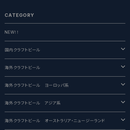
CATEGORY
NEW！！
国内クラフトビール
UCHU BREWING -うちゅうブルーイング
海外クラフトビール
バテレ -VERTERE
Modern Times モダンタイムズ
海外クラフトビール ヨーロッパ系
2nd Story Ale Works -セカンドストーリー
Maui マウイ
UnBarred -アンバード
海外クラフトビール アジア系
ビアへるん - Beer Hearn
Toppling Goliath トップリンゴライアス
SAIREN /サイレン
gweilo-鬼佬 グウァイロ
海外クラフトビール オーストラリア・ニュージーランド