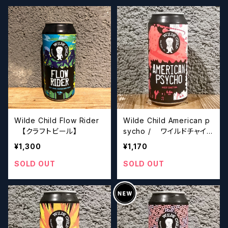
Wilde Child Flow Rider
Wilde Child American p
【クラフトビール】
sycho / ワイルドチャイル
ドアメリカンサイコ ウエスト
¥1,300
¥1,170
コーストIPA【クラフトビー
ル】
SOLD OUT
SOLD OUT