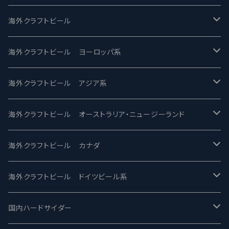
UCHU BREWING -うちゅうブルーイング
海外クラフトビール
バテレ -VERTERE
Modern Times モダンタイムズ
海外クラフトビール ヨーロッパ系
2nd Story Ale Works -セカンドストーリー
Maui マウイ
UnBarred -アンバード
海外クラフトビール アジア系
ビアへるん - Beer Hearn
Toppling Goliath トップリンゴライアス
SAIREN /サイレン
gweilo-鬼佬 グウァイロ
海外クラフトビール オーストラリア・ニュージーランド
忽布古丹醸造 - HOP KOTAN
Fair State フェアステイト
ワイルドチャイルド - Wilde Child
Heart Of Darkness - ハートオブダークネス
ROCKY RIDGE - ロッキーリッジ
海外クラフトビール カナダ
ワイマーケットブルーイング Y.Market Brewing
Lagunitas ラグニタス
BrewDog Brewery - ブリュードッグ
Carbon brews -カーボン
BODRIGGY BREWING ボッドリッジー
Jackie O's ジャッキーオーズ
海外クラフトビール ドイツビール系
志賀高原ビール - SIGAKOGEN
FirestoneWalker ファイアストーン
The Flying Inn / ザ フライイング イン
TAIHU - タイフー
CO-CONSPIRATORS コ・コンスピレーターズ
Westbrook ウェストブルック
Karmeliten カーメリテン
国内ハードサイダー