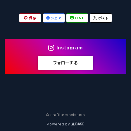
OUTSIDER - アウトサイダーブルーイング
Stone ストーン
To Øl / トゥ・オール
SUNMAI - サンマイ
アーバノートブリューイング Urbanaut
HOWE SOUND ハウサウンド
Schöfferhofer シェッファーホッファー
サノバスミス / Son of the Smith
保存
シェア
LINE
ポスト
箕面ビール - MINOH BEER
Mikkeller ミッケラー
Lambiek Fabriek - ファブリーク
Behemoth - ベヒーモス
Deep Creek Brewing Co.
Strathcona ストラスコナ
Früh フリュー
サンクトガーレン - Sankt Gallen
Hop Nation ホップネーション
Marble / マーブル
8 Wired エイトワイアード
ODIN BREWING オディン
Plank プランク
Instagram
ウェストコーストブルーイング -WCB
Brewski ブリュースキー
Buxton - バクストン
Isthmus イスムス
Electric Bicycle エレクトリックバイシクル
Tucher トゥーハー
フォローする
いわて蔵ビール - IWATEKURABEER
【LHG】Left Handed Giant レフト
Omnipollo - オムニポーロ
Parrotdog パロットドッグ
Laga Biere ラガビエール
Ganstaller ゲンスタラー
大山Gビール -Daisen G Beer
Burley -バーリーオーク
Sandford Orchards - オーチャード
Dainton デイントン
LTM レ トロワ ムスクテール
Tokyo AleWorks -トウキョウエールワークス
SierraNevada -シエラネバダ
PÕHJALA ‐ プヤラ
Mountain Culture マウンテンカルチャー
33 Brewing Experiment
© craftbeerscissors
Powered by
Be Easy Brewing - ビーイージー
Full Sail -フルセイル
North - ノース
MOON DOG -ムーンドッグ