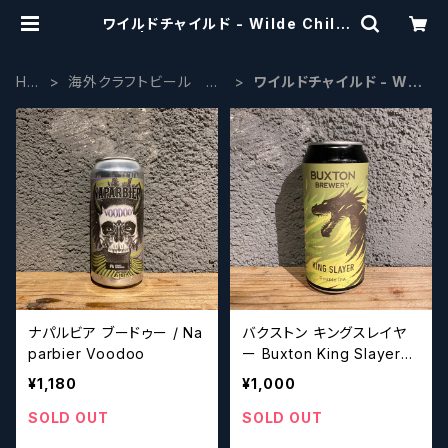
ワイルドチャイルド - Wilde Child
| craftbeerscissors
HO
海外クラフトビール ヨ
ワイルドチャイルド - Wil
ME
ーロッパ系
de Child
ナパルビア ブードゥー / Na
バクストン キングスレイヤ
parbier Voodoo
ー Buxton King Slayer
【クラフトビールシザーズ】
¥1,180
¥1,000
SOLD OUT
SOLD OUT