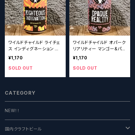
ワイルドチャイルド ライチェ
ワイルドチャイルド オパーク
ス インディグネーション ニ
リアリティー マンゴー&パッ
ューイングランドIPA /
ションフルーツ ミルクシェ
¥1,170
¥1,170
Wilde Child Righteous I
ーク IPA / Wilde Child
ndignation NEIPA【クラフ
Opaque Reality 【クラフト
SOLD OUT
SOLD OUT
トビール】
ビール】
CATEGORY
NEW！！
国内クラフトビール