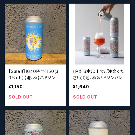
【Sale‼︎】1640円⇨1150(3
(合計6本以上でご注文くだ
0%off)【池、秋】ハドソンバ
さい)《池、秋》ハドソンバレ
レー Hudson Valley
ー Hudson Valley Blo
¥1,150
¥1,640
Good Old Neon
om
SOLD OUT
SOLD OUT