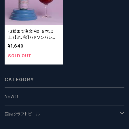
(3種まで注文合計６本以
上)【池、秋】ハドソンバレ
ー Hudson Valley Gly
¥1,640
cerin Blackberry & Pea
ch
SOLD OUT
CATEGORY
NEW！！
国内クラフトビール