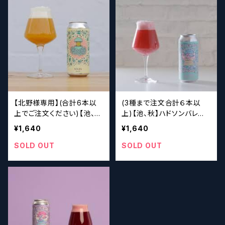
【北野様専用】(合計6本以
(3種まで注文合計６本以
上でご注文ください)【池、
上)【池、秋】ハドソンバレ
秋】ハドソンバレー Hud
ー Hudson Valley Gly
¥1,640
¥1,640
son Valley Soleil
cerin Pink Guava & Red
Currant
SOLD OUT
SOLD OUT