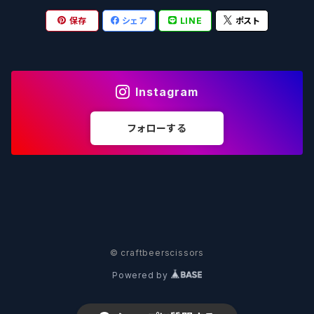
保存
シェア
LINE
ポスト
箕面ビール - MINOH BEER
Mikkeller ミッケラー
Lambiek Fabriek - ファブリーク
Behemoth - ベヒーモス
Deep Creek Brewing Co.
Strathcona ストラスコナ
Früh フリュー
サンクトガーレン - Sankt Gallen
Hop Nation ホップネーション
Marble / マーブル
8 Wired エイトワイアード
ODIN BREWING オディン
Plank プランク
Instagram
ウェストコーストブルーイング -WCB
Brewski ブリュースキー
Buxton - バクストン
Isthmus イスムス
Electric Bicycle エレクトリックバイシクル
Tucher トゥーハー
フォローする
いわて蔵ビール - IWATEKURABEER
【LHG】Left Handed Giant レフト
Omnipollo - オムニポーロ
Parrotdog パロットドッグ
Laga Biere ラガビエール
Ganstaller ゲンスタラー
大山Gビール -Daisen G Beer
Burley -バーリーオーク
Sandford Orchards - オーチャード
Dainton デイントン
LTM レ トロワ ムスクテール
Tokyo AleWorks -トウキョウエールワークス
SierraNevada -シエラネバダ
PÕHJALA ‐ プヤラ
Mountain Culture マウンテンカルチャー
33 Brewing Experiment
© craftbeerscissors
Powered by
Be Easy Brewing - ビーイージー
Full Sail -フルセイル
North - ノース
MOON DOG -ムーンドッグ