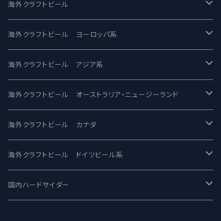
UCHU BREWING -うちゅうブルーイング
海外クラフトビール
バテレ -VERTERE
Modern Times モダンタイムズ
海外クラフトビール ヨーロッパ系
2nd Story Ale Works -セカンドストーリー
Maui マウイ
UnBarred -アンバード
海外クラフトビール アジア系
ビアへるん - Beer Hearn
Toppling Goliath トップリンゴライアス
SAIREN /サイレン
gweilo-鬼佬 グウァイロ
海外クラフトビール オーストラリア・ニュージーランド
忽布古丹醸造 - HOP KOTAN
Fair State フェアステイト
ワイルドチャイルド - Wilde Child
Heart Of Darkness - ハートオブダークネス
ROCKY RIDGE - ロッキーリッジ
海外クラフトビール カナダ
ワイマーケットブルーイング Y.Market Brewing
Lagunitas ラグニタス
BrewDog Brewery - ブリュードッグ
Carbon brews -カーボン
BODRIGGY BREWING ボッドリッジー
Jackie O's ジャッキーオーズ
海外クラフトビール ドイツビール系
志賀高原ビール - SIGAKOGEN
FirestoneWalker ファイアストーン
The Flying Inn / ザ フライイング イン
TAIHU - タイフー
CO-CONSPIRATORS コ・コンスピレーターズ
Westbrook ウェストブルック
Karmeliten カーメリテン
国内ハードサイダー
OUTSIDER - アウトサイダーブルーイング
Stone ストーン
To Øl / トゥ・オール
SUNMAI - サンマイ
アーバノートブリューイング Urbanaut
HOWE SOUND ハウサウンド
Schöfferhofer シェッファーホッファー
サノバスミス / Son of the Smith