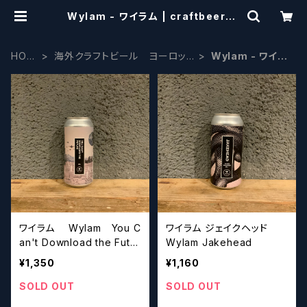
Wylam - ワイラム | craftbeersc
issors
HOM
海外クラフトビール ヨーロッ
Wylam - ワイラ
E
パ系
ム
ワイラム Wylam You C
ワイラム ジェイクヘッド
an't Download the Futur
Wylam Jakehead
e
¥1,350
¥1,160
SOLD OUT
SOLD OUT