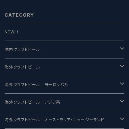
CATEGORY
NEW！！
国内クラフトビール
UCHU BREWING -うちゅうブルーイング
海外クラフトビール
バテレ -VERTERE
Modern Times モダンタイムズ
海外クラフトビール ヨーロッパ系
2nd Story Ale Works -セカンドストーリー
Maui マウイ
UnBarred -アンバード
海外クラフトビール アジア系
ビアへるん - Beer Hearn
Toppling Goliath トップリンゴライアス
SAIREN /サイレン
gweilo-鬼佬 グウァイロ
海外クラフトビール オーストラリア・ニュージーランド