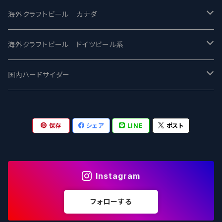
忽布古丹醸造 - HOP KOTAN
Fair State フェアステイト
ワイルドチャイルド - Wilde Child
Heart Of Darkness - ハートオブダークネス
ROCKY RIDGE - ロッキーリッジ
海外クラフトビール カナダ
ワイマーケットブルーイング Y.Market Brewing
Lagunitas ラグニタス
BrewDog Brewery - ブリュードッグ
Carbon brews -カーボン
BODRIGGY BREWING ボッドリッジー
Jackie O's ジャッキーオーズ
海外クラフトビール ドイツビール系
志賀高原ビール - SIGAKOGEN
FirestoneWalker ファイアストーン
The Flying Inn / ザ フライイング イン
TAIHU - タイフー
CO-CONSPIRATORS コ・コンスピレーターズ
Westbrook ウェストブルック
Karmeliten カーメリテン
国内ハードサイダー
OUTSIDER - アウトサイダーブルーイング
Stone ストーン
To Øl / トゥ・オール
SUNMAI - サンマイ
アーバノートブリューイング Urbanaut
HOWE SOUND ハウサウンド
Schöfferhofer シェッファーホッファー
サノバスミス / Son of the Smith
保存
シェア
LINE
ポスト
箕面ビール - MINOH BEER
Mikkeller ミッケラー
Lambiek Fabriek - ファブリーク
Behemoth - ベヒーモス
Deep Creek Brewing Co.
Strathcona ストラスコナ
Früh フリュー
サンクトガーレン - Sankt Gallen
Hop Nation ホップネーション
Marble / マーブル
8 Wired エイトワイアード
ODIN BREWING オディン
Plank プランク
Instagram
ウェストコーストブルーイング -WCB
Brewski ブリュースキー
Buxton - バクストン
Isthmus イスムス
Electric Bicycle エレクトリックバイシクル
Tucher トゥーハー
フォローする