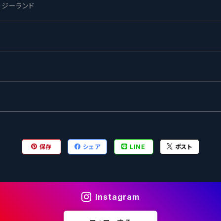
ージーランド
ネス
ewing
ー
ターズ
グ
保存
シェア
LINE
ポスト
Instagram
ル