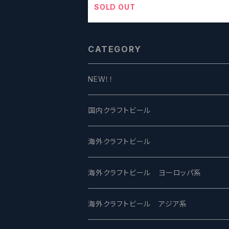
SOLD OUT
CATEGORY
NEW！！
国内クラフトビール
UCHU BREWING -うちゅうブルーイング
海外クラフトビール
バテレ -VERTERE
Modern Times モダンタイムズ
海外クラフトビール ヨーロッパ系
2nd Story Ale Works -セカンドストーリ
Maui マウイ
UnBarred -アンバード
海外クラフトビール アジア系