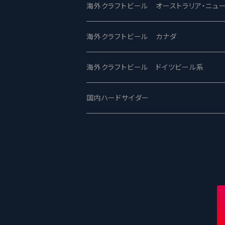
ビアへるん - Beer Hearn
Toppling Goliath トップリンゴライアス
SAIREN /サイレン
gweilo-鬼佬 グウァイロ
海外クラフトビール オーストラリア・ニュ
忽布古丹醸造 - HOP KOTAN
Fair State フェアステイト
ワイルドチャイルド - Wilde Child
Heart Of Darkness - ハートオブダーク
ROCKY RIDGE - ロッキーリッジ
海外クラフトビール カナダ
ワイマーケットブルーイング Y.Market Br
Lagunitas ラグニタス
BrewDog Brewery - ブリュードッグ
Carbon brews -カーボン
BODRIGGY BREWING ボッドリッジ
Jackie O's ジャッキーオーズ
海外クラフトビール ドイツビール系
志賀高原ビール - SIGAKOGEN
FirestoneWalker ファイアストーン
The Flying Inn / ザ フライイング イン
TAIHU - タイフー
CO-CONSPIRATORS コ・コンスピレー
Westbrook ウェストブルック
Karmeliten カーメリテン
国内ハードサイダー
OUTSIDER - アウトサイダーブルーイン
Stone ストーン
To Øl / トゥ・オール
SUNMAI - サンマイ
アーバノートブリューイング Urbanaut
HOWE SOUND ハウサウンド
Schöfferhofer シェッファーホッファー
サノバスミス / Son of the Smith
箕面ビール - MINOH BEER
Mikkeller ミッケラー
Lambiek Fabriek - ファブリーク
Behemoth - ベヒーモス
Deep Creek Brewing Co.
Strathcona ストラスコナ
Früh フリュー
サンクトガーレン - Sankt Gallen
Hop Nation ホップネーション
Marble / マーブル
8 Wired エイトワイアード
ODIN BREWING オディン
Plank プランク
ウェストコーストブルーイング -WCB
Brewski ブリュースキー
Buxton - バクストン
Isthmus イスムス
Electric Bicycle エレクトリックバイシク
Tucher トゥーハー