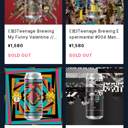
《池》Teenage Brewing
《池》Teenage Brewing E
My Funny Valentine //
xperimental #004 Mang
マイファニーヴァレンタイン
o , Banana , Curry // エ
¥1,580
¥1,580
【クラフトビール】
クスペリメンタルシリーズ＃
００４マンゴー、バナナ、カレ
SOLD OUT
SOLD OUT
ー【クラフトビール】