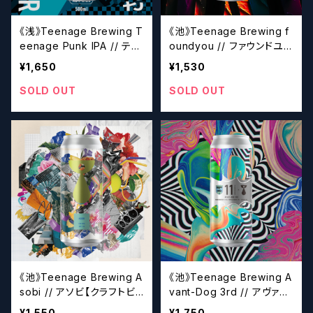
《浅》Teenage Brewing T
《池》Teenage Brewing f
eenage Punk IPA // ティ
oundyou // ファウンドユ
ーンエイジパンクアイピー
ー【クラフトビール】
¥1,650
¥1,530
エー【クラフトビール】
SOLD OUT
SOLD OUT
《池》Teenage Brewing A
《池》Teenage Brewing A
sobi // アソビ【クラフトビ
vant-Dog 3rd // アヴァン
ール】
ドッグサード【クラフトビー
¥1,550
¥1,750