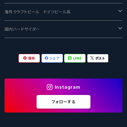
ワイマーケットブルーイング Y.Market Brewing
Lagunitas ラグニタス
BrewDog Brewery - ブリュードッグ
Carbon brews -カーボン
BODRIGGY BREWING ボッドリッジー
Jackie O's ジャッキーオーズ
海外クラフトビール ドイツビール系
志賀高原ビール - SIGAKOGEN
FirestoneWalker ファイアストーン
The Flying Inn / ザ フライイング イン
TAIHU - タイフー
CO-CONSPIRATORS コ・コンスピレーターズ
Westbrook ウェストブルック
Karmeliten カーメリテン
国内ハードサイダー
OUTSIDER - アウトサイダーブルーイング
Stone ストーン
To Øl / トゥ・オール
SUNMAI - サンマイ
アーバノートブリューイング Urbanaut
HOWE SOUND ハウサウンド
Schöfferhofer シェッファーホッファー
サノバスミス / Son of the Smith
保存
シェア
LINE
ポスト
箕面ビール - MINOH BEER
Mikkeller ミッケラー
Lambiek Fabriek - ファブリーク
Behemoth - ベヒーモス
Deep Creek Brewing Co.
Strathcona ストラスコナ
Früh フリュー
サンクトガーレン - Sankt Gallen
Hop Nation ホップネーション
Marble / マーブル
8 Wired エイトワイアード
ODIN BREWING オディン
Plank プランク
Instagram
ウェストコーストブルーイング -WCB
Brewski ブリュースキー
Buxton - バクストン
Isthmus イスムス
Electric Bicycle エレクトリックバイシクル
Tucher トゥーハー
フォローする
いわて蔵ビール - IWATEKURABEER
【LHG】Left Handed Giant レフト
Omnipollo - オムニポーロ
Parrotdog パロットドッグ
Laga Biere ラガビエール
Ganstaller ゲンスタラー