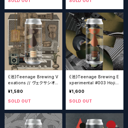
SOLD OUT
SOLD OUT
《池》Teenage Brewing V
《池》Teenage Brewing E
exations // ヴェクサシオン
xperimental #003 Hojic
【クラフトビール】
ha & Persimmon // エク
¥1,580
¥1,600
スペリメンタルシリーズ＃３
ほうじ茶＆柿【クラフトビー
SOLD OUT
SOLD OUT
ル】