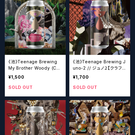
《池》Teenage Brewing
《池》Teenage Brewing J
My Brother Woody (Cyp
uno-2 // ジュノ２【クラフト
ress) #003 // マイブラザ
ビール】
¥1,500
¥1,700
ーウッディー【クラフトビー
ル】
SOLD OUT
SOLD OUT