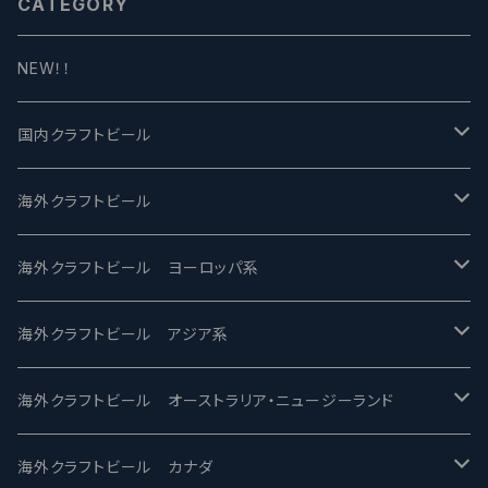
CATEGORY
NEW！！
国内クラフトビール
UCHU BREWING -うちゅうブルーイング
海外クラフトビール
バテレ -VERTERE
Modern Times モダンタイムズ
海外クラフトビール ヨーロッパ系
2nd Story Ale Works -セカンドストーリー
Maui マウイ
UnBarred -アンバード
海外クラフトビール アジア系
ビアへるん - Beer Hearn
Toppling Goliath トップリンゴライアス
SAIREN /サイレン
gweilo-鬼佬 グウァイロ
海外クラフトビール オーストラリア・ニュージーランド
忽布古丹醸造 - HOP KOTAN
Fair State フェアステイト
ワイルドチャイルド - Wilde Child
Heart Of Darkness - ハートオブダークネス
ROCKY RIDGE - ロッキーリッジ
海外クラフトビール カナダ