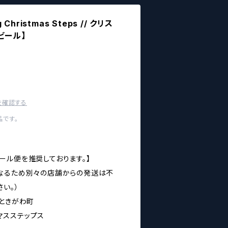
 Christmas Steps // クリス
ビール】
を確認する
です。
ール便を推奨しております。】
なるため別々の店舗からの発送は不
い。）
玉県ときがわ町
クリスマスステップス