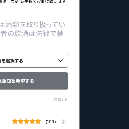
は 、大変 お手数をお掛け致し ます
は酒類を取り扱ってい
の者の飲酒は法律で禁
類を選択する
荷通知を希望する
通報する
(109)