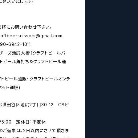
に発送いたします。
気軽にお問い合わせ下さい。
raftbeerscissors@gmail.com
6942ｰ1011
シザーズ池尻大橋（クラフトビールバー
フトビール角打ち＆クラフトビール通
rs(クラフトビール通販・クラフトビールオンラ
ネット通販)
京都世田谷区池尻2丁目30-12 OSビ
PM5:00 定休日：不定休
のご返事は、2日以内にさせて頂きま