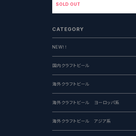
SOLD OUT
CATEGORY
NEW！！
国内クラフトビール
UCHU BREWING -うちゅうブルーイング
海外クラフトビール
バテレ -VERTERE
Modern Times モダンタイムズ
海外クラフトビール ヨーロッパ系
2nd Story Ale Works -セカンドストーリ
Maui マウイ
UnBarred -アンバード
海外クラフトビール アジア系