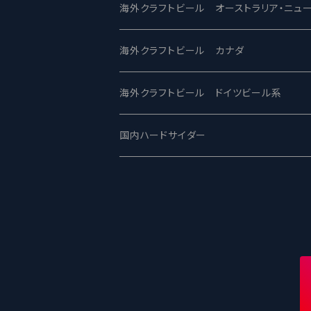
ビアへるん - Beer Hearn
Toppling Goliath トップリンゴライアス
SAIREN /サイレン
gweilo-鬼佬 グウァイロ
海外クラフトビール オーストラリア・ニュ
忽布古丹醸造 - HOP KOTAN
Fair State フェアステイト
ワイルドチャイルド - Wilde Child
Heart Of Darkness - ハートオブダーク
ROCKY RIDGE - ロッキーリッジ
海外クラフトビール カナダ
ワイマーケットブルーイング Y.Market Br
Lagunitas ラグニタス
BrewDog Brewery - ブリュードッグ
Carbon brews -カーボン
BODRIGGY BREWING ボッドリッジ
Jackie O's ジャッキーオーズ
海外クラフトビール ドイツビール系
志賀高原ビール - SIGAKOGEN
FirestoneWalker ファイアストーン
The Flying Inn / ザ フライイング イン
TAIHU - タイフー
CO-CONSPIRATORS コ・コンスピレー
Westbrook ウェストブルック
Karmeliten カーメリテン
国内ハードサイダー
OUTSIDER - アウトサイダーブルーイン
Stone ストーン
To Øl / トゥ・オール
SUNMAI - サンマイ
アーバノートブリューイング Urbanaut
HOWE SOUND ハウサウンド
Schöfferhofer シェッファーホッファー
サノバスミス / Son of the Smith
箕面ビール - MINOH BEER
Mikkeller ミッケラー
Lambiek Fabriek - ファブリーク
Behemoth - ベヒーモス
Deep Creek Brewing Co.
Strathcona ストラスコナ
Früh フリュー
サンクトガーレン - Sankt Gallen
Hop Nation ホップネーション
Marble / マーブル
8 Wired エイトワイアード
ODIN BREWING オディン
Plank プランク
ウェストコーストブルーイング -WCB
Brewski ブリュースキー
Buxton - バクストン
Isthmus イスムス
Electric Bicycle エレクトリックバイシク
Tucher トゥーハー