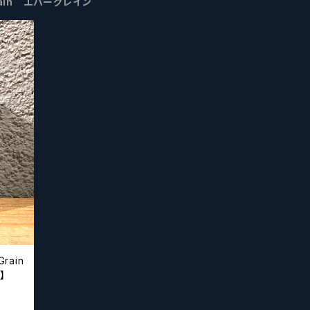
Grain エバーグレイン
rain
】