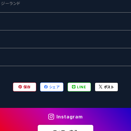
ージーランド
ネス
ewing
ー
ターズ
グ
保存
シェア
LINE
ポスト
Instagram
ル