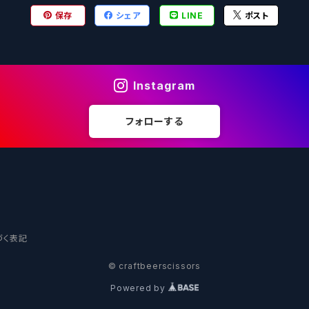
保存
シェア
LINE
ポスト
Instagram
ル
フォローする
ークス
づく表記
© craftbeerscissors
Powered by