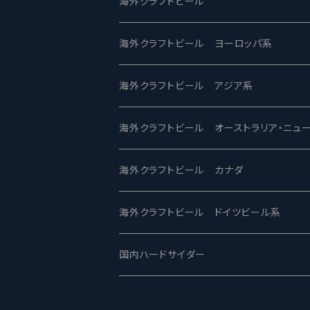
UCHU BREWING -うちゅうブルーイング
海外クラフトビール
バテレ -VERTERE
Modern Times モダンタイムズ
海外クラフトビール ヨーロッパ系
2nd Story Ale Works -セカンドストーリ
Maui マウイ
UnBarred -アンバード
海外クラフトビール アジア系
ビアへるん - Beer Hearn
Toppling Goliath トップリンゴライアス
SAIREN /サイレン
gweilo-鬼佬 グウァイロ
海外クラフトビール オーストラリア・ニュ
忽布古丹醸造 - HOP KOTAN
Fair State フェアステイト
ワイルドチャイルド - Wilde Child
Heart Of Darkness - ハートオブダーク
ROCKY RIDGE - ロッキーリッジ
海外クラフトビール カナダ
ワイマーケットブルーイング Y.Market Br
Lagunitas ラグニタス
BrewDog Brewery - ブリュードッグ
Carbon brews -カーボン
BODRIGGY BREWING ボッドリッジ
Jackie O's ジャッキーオーズ
海外クラフトビール ドイツビール系
志賀高原ビール - SIGAKOGEN
FirestoneWalker ファイアストーン
The Flying Inn / ザ フライイング イン
TAIHU - タイフー
CO-CONSPIRATORS コ・コンスピレー
Westbrook ウェストブルック
Karmeliten カーメリテン
国内ハードサイダー
OUTSIDER - アウトサイダーブルーイン
Stone ストーン
To Øl / トゥ・オール
SUNMAI - サンマイ
アーバノートブリューイング Urbanaut
HOWE SOUND ハウサウンド
Schöfferhofer シェッファーホッファー
サノバスミス / Son of the Smith