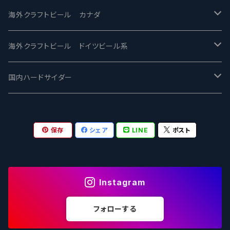
忽布古丹醸造 - HOP KOTAN
Fair State フェアステイト
ワイルドチャイルド - Wilde Child
Heart Of Darkness - ハートオブダークネス
ROCKY RIDGE - ロッキーリッジ
海外クラフトビール カナダ
ワイマーケットブルーイング Y.Market Brewing
Lagunitas ラグニタス
BrewDog Brewery - ブリュードッグ
Carbon brews -カーボン
BODRIGGY BREWING ボッドリッジー
Jackie O's ジャッキーオーズ
海外クラフトビール ドイツビール系
志賀高原ビール - SIGAKOGEN
FirestoneWalker ファイアストーン
The Flying Inn / ザ フライイング イン
TAIHU - タイフー
CO-CONSPIRATORS コ・コンスピレーターズ
Westbrook ウェストブルック
Karmeliten カーメリテン
国内ハードサイダー
OUTSIDER - アウトサイダーブルーイング
Stone ストーン
To Øl / トゥ・オール
SUNMAI - サンマイ
アーバノートブリューイング Urbanaut
HOWE SOUND ハウサウンド
Schöfferhofer シェッファーホッファー
サノバスミス / Son of the Smith
保存
シェア
LINE
ポスト
箕面ビール - MINOH BEER
Mikkeller ミッケラー
Lambiek Fabriek - ファブリーク
Behemoth - ベヒーモス
Deep Creek Brewing Co.
Strathcona ストラスコナ
Früh フリュー
サンクトガーレン - Sankt Gallen
Hop Nation ホップネーション
Marble / マーブル
8 Wired エイトワイアード
ODIN BREWING オディン
Plank プランク
Instagram
ウェストコーストブルーイング -WCB
Brewski ブリュースキー
Buxton - バクストン
Isthmus イスムス
Electric Bicycle エレクトリックバイシクル
Tucher トゥーハー
フォローする