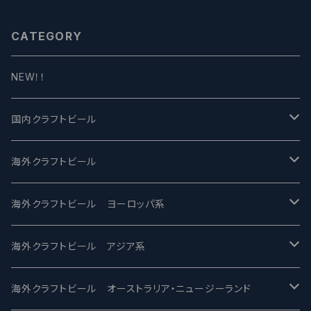
CATEGORY
NEW！！
国内クラフトビール
UCHU BREWING -うちゅうブルーイング
海外クラフトビール
バテレ -VERTERE
Modern Times モダンタイムズ
海外クラフトビール ヨーロッパ系
2nd Story Ale Works -セカンドストーリー
Maui マウイ
UnBarred -アンバード
海外クラフトビール アジア系
ビアへるん - Beer Hearn
Toppling Goliath トップリンゴライアス
SAIREN /サイレン
gweilo-鬼佬 グウァイロ
海外クラフトビール オーストラリア・ニュージーランド