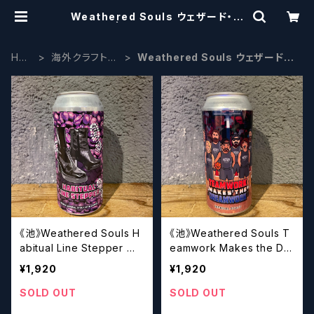
Weathered Souls ウェザード・ソ
ウルズ | craftbeerscissors
HO
海外クラフトビ
Weathered Souls ウェザード・
ME
ール
ソウルズ
《池》Weathered Souls H
《池》Weathered Souls T
abitual Line Stepper
eamwork Makes the Dr
ウェザード・ソウルズ ハビ
eam Work ウェザード・ソ
¥1,920
¥1,920
チュアル・ライン・ステッパー
ウルズ チームワーク・メイ
【クラフトビールシザーズ】
クス・ザ・ドリーム・ワーク
SOLD OUT
SOLD OUT
【クラフトビールシザーズ】