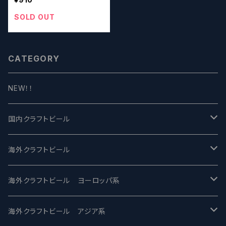
SOLD OUT
CATEGORY
NEW！！
国内クラフトビール
UCHU BREWING -うちゅうブルーイング
海外クラフトビール
バテレ -VERTERE
Modern Times モダンタイムズ
海外クラフトビール ヨーロッパ系
2nd Story Ale Works -セカンドストーリー
Maui マウイ
UnBarred -アンバード
海外クラフトビール アジア系