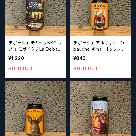
デボーシェ モザイクBBC サ
デボーシェ アルマ / La De
ブロ モザイク / La Debau
bauche Alma 【クラフト
che Tobo-sha hops exp
ビールシザーズ】
¥1,220
¥840
erience Mosaic BBC,Sa
bro,Mosaic 【クラフトビ
SOLD OUT
SOLD OUT
ールシザーズ】