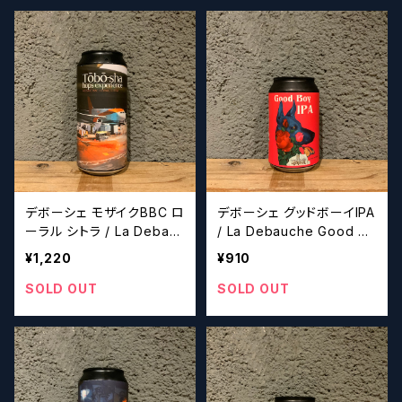
デボーシェ モザイクBBC ロ
デボーシェ グッドボーイIPA
ーラル シトラ / La Debau
/ La Debauche Good Bo
che Tobo-sha hops exp
y IPA 【クラフトビールシ
¥1,220
¥910
erience Mosaic BBC,Lor
ザーズ】
al,Citra 【クラフトビール
SOLD OUT
SOLD OUT
シザーズ】