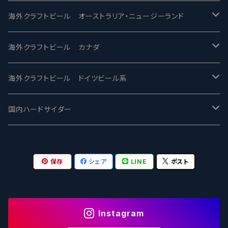
ビアへるん - Beer Hearn
Toppling Goliath トップリンゴライアス
SAIREN /サイレン
gweilo-鬼佬 グウァイロ
海外クラフトビール オーストラリア・ニュージーランド
忽布古丹醸造 - HOP KOTAN
Fair State フェアステイト
ワイルドチャイルド - Wilde Child
Heart Of Darkness - ハートオブダークネス
ROCKY RIDGE - ロッキーリッジ
海外クラフトビール カナダ
ワイマーケットブルーイング Y.Market Brewing
Lagunitas ラグニタス
BrewDog Brewery - ブリュードッグ
Carbon brews -カーボン
BODRIGGY BREWING ボッドリッジー
Jackie O's ジャッキーオーズ
海外クラフトビール ドイツビール系
志賀高原ビール - SIGAKOGEN
FirestoneWalker ファイアストーン
The Flying Inn / ザ フライイング イン
TAIHU - タイフー
CO-CONSPIRATORS コ・コンスピレーターズ
Westbrook ウェストブルック
Karmeliten カーメリテン
国内ハードサイダー
OUTSIDER - アウトサイダーブルーイング
Stone ストーン
To Øl / トゥ・オール
SUNMAI - サンマイ
アーバノートブリューイング Urbanaut
HOWE SOUND ハウサウンド
Schöfferhofer シェッファーホッファー
サノバスミス / Son of the Smith
保存
シェア
LINE
ポスト
箕面ビール - MINOH BEER
Mikkeller ミッケラー
Lambiek Fabriek - ファブリーク
Behemoth - ベヒーモス
Deep Creek Brewing Co.
Strathcona ストラスコナ
Früh フリュー
サンクトガーレン - Sankt Gallen
Hop Nation ホップネーション
Marble / マーブル
8 Wired エイトワイアード
ODIN BREWING オディン
Plank プランク
Instagram