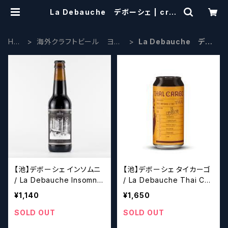
La Debauche デボーシェ | craf
tbeerscissors
HO
海外クラフトビール ヨー
La Debauche デボ
ME
ロッパ系
ーシェ
【池】デボーシェ インソムニ
【池】デボーシェ タイカーゴ
/ La Debauche Insomnie
/ La Debauche Thai Car
【クラフトビールシザー
go 【クラフトビールシザ
¥1,140
¥1,650
ズ】
ーズ】
SOLD OUT
SOLD OUT