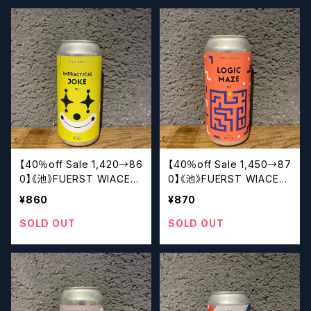
【40％off Sale 1,420→86
【40％off Sale 1,450→87
0】《池》FUERST WIACEK I
0】《池》FUERST WIACEK
mpractical Joke
Logic Maze
¥860
¥870
SOLD OUT
SOLD OUT