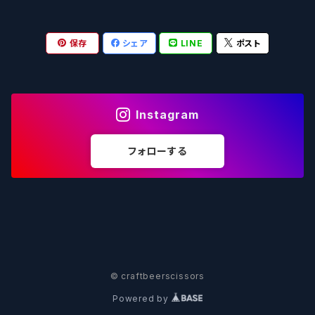
OUTSIDER - アウトサイダーブルーイング
Stone ストーン
To Øl / トゥ・オール
SUNMAI - サンマイ
アーバノートブリューイング Urbanaut
HOWE SOUND ハウサウンド
Schöfferhofer シェッファーホッファー
サノバスミス / Son of the Smith
保存
シェア
LINE
ポスト
箕面ビール - MINOH BEER
Mikkeller ミッケラー
Lambiek Fabriek - ファブリーク
Behemoth - ベヒーモス
Deep Creek Brewing Co.
Strathcona ストラスコナ
Früh フリュー
サンクトガーレン - Sankt Gallen
Hop Nation ホップネーション
Marble / マーブル
8 Wired エイトワイアード
ODIN BREWING オディン
Plank プランク
Instagram
ウェストコーストブルーイング -WCB
Brewski ブリュースキー
Buxton - バクストン
Isthmus イスムス
Electric Bicycle エレクトリックバイシクル
Tucher トゥーハー
フォローする
いわて蔵ビール - IWATEKURABEER
【LHG】Left Handed Giant レフト
Omnipollo - オムニポーロ
Parrotdog パロットドッグ
Laga Biere ラガビエール
Ganstaller ゲンスタラー
大山Gビール -Daisen G Beer
Burley -バーリーオーク
Sandford Orchards - オーチャード
Dainton デイントン
LTM レ トロワ ムスクテール
Tokyo AleWorks -トウキョウエールワークス
SierraNevada -シエラネバダ
PÕHJALA ‐ プヤラ
Mountain Culture マウンテンカルチャー
33 Brewing Experiment
© craftbeerscissors
Powered by
Be Easy Brewing - ビーイージー
Full Sail -フルセイル
North - ノース
MOON DOG -ムーンドッグ