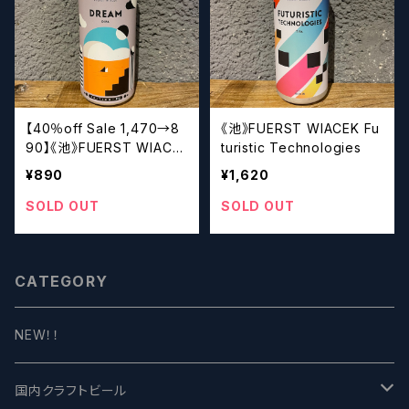
【40％off Sale 1,470→8
《池》FUERST WIACEK Fu
90】《池》FUERST WIACE
turistic Technologies
K Dream #12
¥890
¥1,620
SOLD OUT
SOLD OUT
CATEGORY
NEW！！
国内クラフトビール