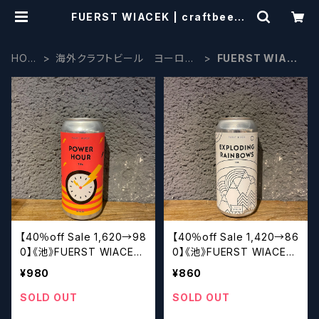
FUERST WIACEK | craftbeers
cissors
HOM
海外クラフトビール ヨーロッ
FUERST WIACE
E
パ系
K
【40％off Sale 1,620→98
【40％off Sale 1,420→86
0】《池》FUERST WIACEK
0】《池》FUERST WIACEK
Power Hour
Exploding Rainbows
¥980
¥860
SOLD OUT
SOLD OUT