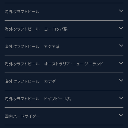
UCHU BREWING -うちゅうブルーイング
海外クラフトビール
バテレ -VERTERE
Modern Times モダンタイムズ
海外クラフトビール ヨーロッパ系
2nd Story Ale Works -セカンドストーリー
Maui マウイ
UnBarred -アンバード
海外クラフトビール アジア系
ビアへるん - Beer Hearn
Toppling Goliath トップリンゴライアス
SAIREN /サイレン
gweilo-鬼佬 グウァイロ
海外クラフトビール オーストラリア・ニュージーランド
忽布古丹醸造 - HOP KOTAN
Fair State フェアステイト
ワイルドチャイルド - Wilde Child
Heart Of Darkness - ハートオブダークネス
ROCKY RIDGE - ロッキーリッジ
海外クラフトビール カナダ
ワイマーケットブルーイング Y.Market Brewing
Lagunitas ラグニタス
BrewDog Brewery - ブリュードッグ
Carbon brews -カーボン
BODRIGGY BREWING ボッドリッジー
Jackie O's ジャッキーオーズ
海外クラフトビール ドイツビール系
志賀高原ビール - SIGAKOGEN
FirestoneWalker ファイアストーン
The Flying Inn / ザ フライイング イン
TAIHU - タイフー
CO-CONSPIRATORS コ・コンスピレーターズ
Westbrook ウェストブルック
Karmeliten カーメリテン
国内ハードサイダー