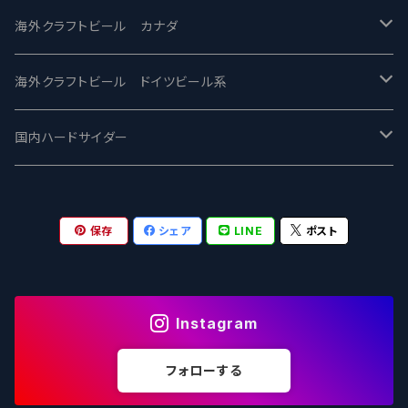
忽布古丹醸造 - HOP KOTAN
Fair State フェアステイト
ワイルドチャイルド - Wilde Child
Heart Of Darkness - ハートオブダークネス
ROCKY RIDGE - ロッキーリッジ
海外クラフトビール カナダ
ワイマーケットブルーイング Y.Market Brewing
Lagunitas ラグニタス
BrewDog Brewery - ブリュードッグ
Carbon brews -カーボン
BODRIGGY BREWING ボッドリッジー
Jackie O's ジャッキーオーズ
海外クラフトビール ドイツビール系
志賀高原ビール - SIGAKOGEN
FirestoneWalker ファイアストーン
The Flying Inn / ザ フライイング イン
TAIHU - タイフー
CO-CONSPIRATORS コ・コンスピレーターズ
Westbrook ウェストブルック
Karmeliten カーメリテン
国内ハードサイダー
OUTSIDER - アウトサイダーブルーイング
Stone ストーン
To Øl / トゥ・オール
SUNMAI - サンマイ
アーバノートブリューイング Urbanaut
HOWE SOUND ハウサウンド
Schöfferhofer シェッファーホッファー
サノバスミス / Son of the Smith
保存
シェア
LINE
ポスト
箕面ビール - MINOH BEER
Mikkeller ミッケラー
Lambiek Fabriek - ファブリーク
Behemoth - ベヒーモス
Deep Creek Brewing Co.
Strathcona ストラスコナ
Früh フリュー
サンクトガーレン - Sankt Gallen
Hop Nation ホップネーション
Marble / マーブル
8 Wired エイトワイアード
ODIN BREWING オディン
Plank プランク
Instagram
ウェストコーストブルーイング -WCB
Brewski ブリュースキー
Buxton - バクストン
Isthmus イスムス
Electric Bicycle エレクトリックバイシクル
Tucher トゥーハー
フォローする