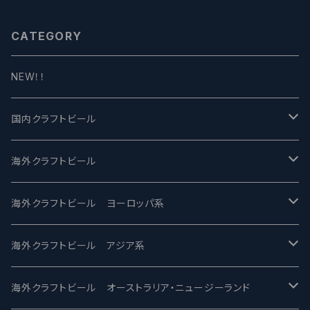
CATEGORY
NEW！！
国内クラフトビール
UCHU BREWING -うちゅうブルーイング
海外クラフトビール
バテレ -VERTERE
Modern Times モダンタイムズ
海外クラフトビール ヨーロッパ系
2nd Story Ale Works -セカンドストーリー
Maui マウイ
UnBarred -アンバード
海外クラフトビール アジア系
ビアへるん - Beer Hearn
Toppling Goliath トップリンゴライアス
SAIREN /サイレン
gweilo-鬼佬 グウァイロ
海外クラフトビール オーストラリア・ニュージーランド