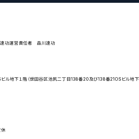
川達功運営責任者 森川達功
ビル地下１階（世田谷区池尻二丁目138番20及び138番21OSビル地下
定休