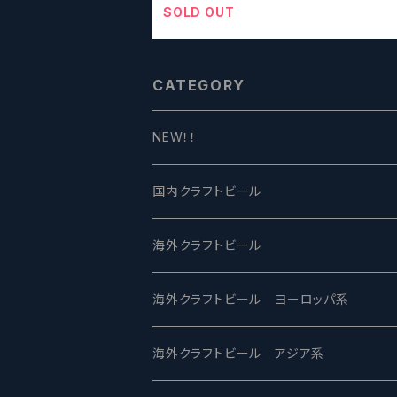
SOLD OUT
CATEGORY
NEW！！
国内クラフトビール
UCHU BREWING -うちゅうブルーイング
海外クラフトビール
バテレ -VERTERE
Modern Times モダンタイムズ
海外クラフトビール ヨーロッパ系
2nd Story Ale Works -セカンドストーリ
Maui マウイ
UnBarred -アンバード
海外クラフトビール アジア系