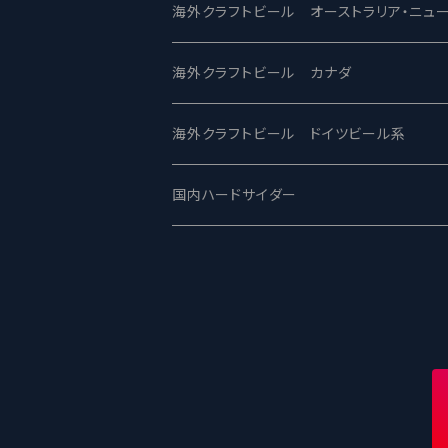
ビアへるん - Beer Hearn
Toppling Goliath トップリンゴライアス
SAIREN /サイレン
gweilo-鬼佬 グウァイロ
海外クラフトビール オーストラリア・ニュ
忽布古丹醸造 - HOP KOTAN
Fair State フェアステイト
ワイルドチャイルド - Wilde Child
Heart Of Darkness - ハートオブダーク
ROCKY RIDGE - ロッキーリッジ
海外クラフトビール カナダ
ワイマーケットブルーイング Y.Market Br
Lagunitas ラグニタス
BrewDog Brewery - ブリュードッグ
Carbon brews -カーボン
BODRIGGY BREWING ボッドリッジ
Jackie O's ジャッキーオーズ
海外クラフトビール ドイツビール系
志賀高原ビール - SIGAKOGEN
FirestoneWalker ファイアストーン
The Flying Inn / ザ フライイング イン
TAIHU - タイフー
CO-CONSPIRATORS コ・コンスピレー
Westbrook ウェストブルック
Karmeliten カーメリテン
国内ハードサイダー
OUTSIDER - アウトサイダーブルーイン
Stone ストーン
To Øl / トゥ・オール
SUNMAI - サンマイ
アーバノートブリューイング Urbanaut
HOWE SOUND ハウサウンド
Schöfferhofer シェッファーホッファー
サノバスミス / Son of the Smith
箕面ビール - MINOH BEER
Mikkeller ミッケラー
Lambiek Fabriek - ファブリーク
Behemoth - ベヒーモス
Deep Creek Brewing Co.
Strathcona ストラスコナ
Früh フリュー
サンクトガーレン - Sankt Gallen
Hop Nation ホップネーション
Marble / マーブル
8 Wired エイトワイアード
ODIN BREWING オディン
Plank プランク
ウェストコーストブルーイング -WCB
Brewski ブリュースキー
Buxton - バクストン
Isthmus イスムス
Electric Bicycle エレクトリックバイシク
Tucher トゥーハー