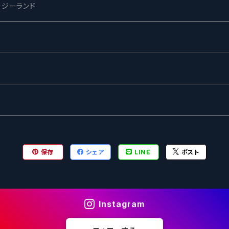
ージーランド
ネス
ewing
ー
ターズ
グ
保存
シェア
LINE
ポスト
Instagram
ル