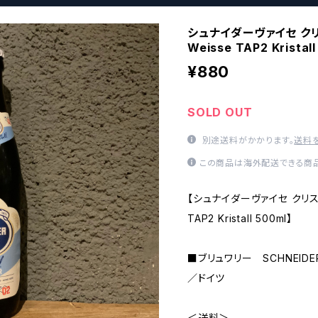
シュナイダーヴァイセ クリス
Weisse TAP2 Kristal
¥880
SOLD OUT
別途送料がかかります。
送料
この商品は海外配送できる商品
【シュナイダーヴァイセ クリスタル5
TAP2 Kristall 500ml】
■ブリュワリー SCHNEIDER
／ドイツ
＜送料＞