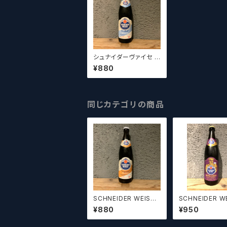
シュナイダーヴァイセ ク
リスタル500ml Schne
¥880
ider Weisse TAP2 K
ristall 500ml
同じカテゴリの商品
SCHNEIDER WEISSE
SCHNEIDER W
TAP7 Mein Original
TAP6 Mein Ave
¥880
¥950
シュナイダー・ヴァイ
s シュナイダー
ス オリジナル
イス アヴェンテ