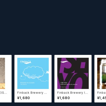
EISSE
Finback Brewery Ro
Finback Brewery I S
Finba
ntinu
lling In Clouds
ee You
adse
¥1,680
¥1,680
¥1,4
・ヴァ
ィヌス