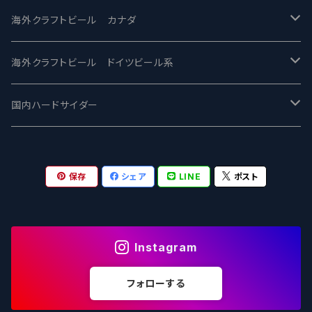
忽布古丹醸造 - HOP KOTAN
Fair State フェアステイト
ワイルドチャイルド - Wilde Child
Heart Of Darkness - ハートオブダークネス
ROCKY RIDGE - ロッキーリッジ
海外クラフトビール カナダ
ワイマーケットブルーイング Y.Market Brewing
Lagunitas ラグニタス
BrewDog Brewery - ブリュードッグ
Carbon brews -カーボン
BODRIGGY BREWING ボッドリッジー
Jackie O's ジャッキーオーズ
海外クラフトビール ドイツビール系
志賀高原ビール - SIGAKOGEN
FirestoneWalker ファイアストーン
The Flying Inn / ザ フライイング イン
TAIHU - タイフー
CO-CONSPIRATORS コ・コンスピレーターズ
Westbrook ウェストブルック
Karmeliten カーメリテン
国内ハードサイダー
OUTSIDER - アウトサイダーブルーイング
Stone ストーン
To Øl / トゥ・オール
SUNMAI - サンマイ
アーバノートブリューイング Urbanaut
HOWE SOUND ハウサウンド
Schöfferhofer シェッファーホッファー
サノバスミス / Son of the Smith
保存
シェア
LINE
ポスト
箕面ビール - MINOH BEER
Mikkeller ミッケラー
Lambiek Fabriek - ファブリーク
Behemoth - ベヒーモス
Deep Creek Brewing Co.
Strathcona ストラスコナ
Früh フリュー
サンクトガーレン - Sankt Gallen
Hop Nation ホップネーション
Marble / マーブル
8 Wired エイトワイアード
ODIN BREWING オディン
Plank プランク
Instagram
ウェストコーストブルーイング -WCB
Brewski ブリュースキー
Buxton - バクストン
Isthmus イスムス
Electric Bicycle エレクトリックバイシクル
Tucher トゥーハー
フォローする