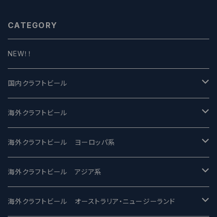
CATEGORY
NEW！！
国内クラフトビール
UCHU BREWING -うちゅうブルーイング
海外クラフトビール
バテレ -VERTERE
Modern Times モダンタイムズ
海外クラフトビール ヨーロッパ系
2nd Story Ale Works -セカンドストーリー
Maui マウイ
UnBarred -アンバード
海外クラフトビール アジア系
ビアへるん - Beer Hearn
Toppling Goliath トップリンゴライアス
SAIREN /サイレン
gweilo-鬼佬 グウァイロ
海外クラフトビール オーストラリア・ニュージーランド