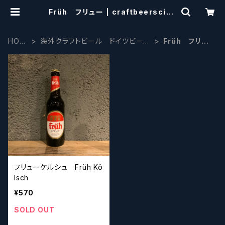
Früh フリュー | craftbeersciss
ors
HOM
海外クラフトビール ドイツビール
Früh フリュ
E
系
ー
フリューケルシュ Früh Kö
lsch
¥570
SOLD OUT