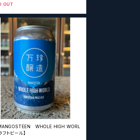
D OUT
MANGOSTEEN WHOLE HIGH WORL
ラフトビール】