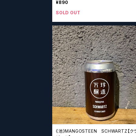
¥890
SOLD OUT
《池》MANGOSTEEN SCHWARTZ【ク