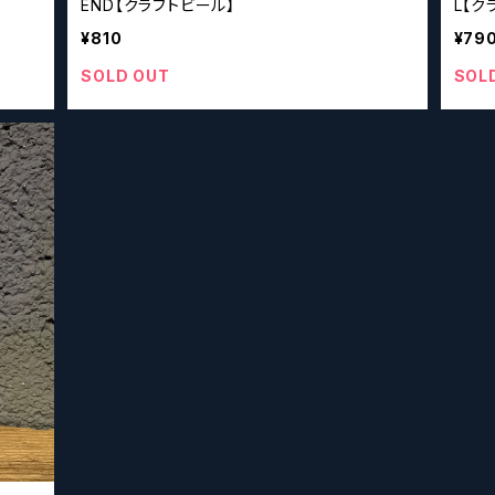
END【クラフトビール】
L【ク
¥810
¥79
SOLD OUT
SOL