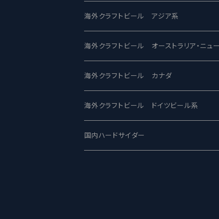
2nd Story Ale Works -セカンドストーリ
Maui マウイ
UnBarred -アンバード
海外クラフトビール アジア系
ビアへるん - Beer Hearn
Toppling Goliath トップリンゴライアス
SAIREN /サイレン
gweilo-鬼佬 グウァイロ
海外クラフトビール オーストラリア・ニュ
忽布古丹醸造 - HOP KOTAN
Fair State フェアステイト
ワイルドチャイルド - Wilde Child
Heart Of Darkness - ハートオブダーク
ROCKY RIDGE - ロッキーリッジ
海外クラフトビール カナダ
ワイマーケットブルーイング Y.Market Br
Lagunitas ラグニタス
BrewDog Brewery - ブリュードッグ
Carbon brews -カーボン
BODRIGGY BREWING ボッドリッジ
Jackie O's ジャッキーオーズ
海外クラフトビール ドイツビール系
志賀高原ビール - SIGAKOGEN
FirestoneWalker ファイアストーン
The Flying Inn / ザ フライイング イン
TAIHU - タイフー
CO-CONSPIRATORS コ・コンスピレー
Westbrook ウェストブルック
Karmeliten カーメリテン
国内ハードサイダー
OUTSIDER - アウトサイダーブルーイン
Stone ストーン
To Øl / トゥ・オール
SUNMAI - サンマイ
アーバノートブリューイング Urbanaut
HOWE SOUND ハウサウンド
Schöfferhofer シェッファーホッファー
サノバスミス / Son of the Smith
箕面ビール - MINOH BEER
Mikkeller ミッケラー
Lambiek Fabriek - ファブリーク
Behemoth - ベヒーモス
Deep Creek Brewing Co.
Strathcona ストラスコナ
Früh フリュー