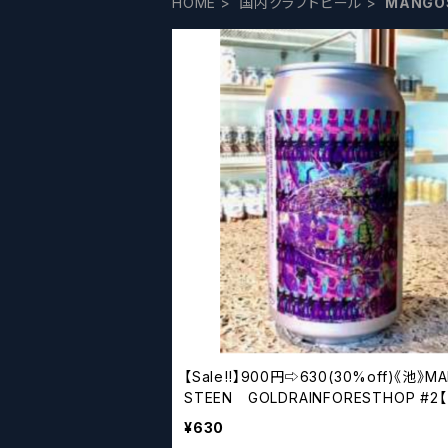
HOME
国内クラフトビール
MANGO
【Sale‼︎】900円⇨630(30%off)《池》M
STEEN GOLDRAINFORESTHOP #2
フトビール】
¥630