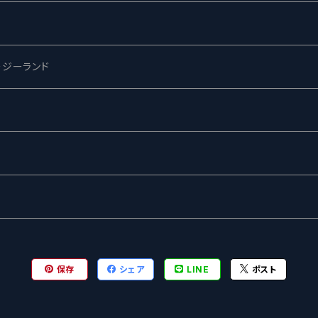
ー
ージーランド
ネス
ewing
ー
ターズ
グ
保存
シェア
LINE
ポスト