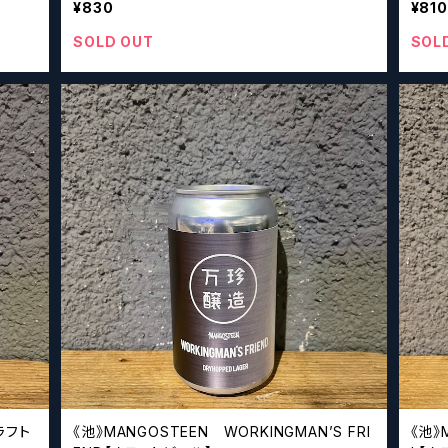
¥830
¥810
SOLD OUT
SOL
ラフト
《池》MANGOSTEEN WORKINGMAN’S FRI
《池》