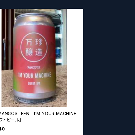
MANGOSTEEN I’M YOUR MACHINE
フトビール】
40