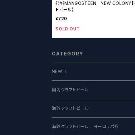
《池》MANGOSTEEN NEW COLONY
トビール】
¥720
SOLD OUT
CATEGORY
NEW！！
国内クラフトビール
UCHU BREWING -うちゅうブルーイング
海外クラフトビール
バテレ -VERTERE
Modern Times モダンタイムズ
海外クラフトビール ヨーロッパ系