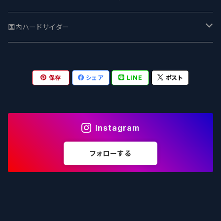
志賀高原ビール - SIGAKOGEN
FirestoneWalker ファイアストーン
The Flying Inn / ザ フライイング イン
TAIHU - タイフー
CO-CONSPIRATORS コ・コンスピレーターズ
Westbrook ウェストブルック
Karmeliten カーメリテン
国内ハードサイダー
OUTSIDER - アウトサイダーブルーイング
Stone ストーン
To Øl / トゥ・オール
SUNMAI - サンマイ
アーバノートブリューイング Urbanaut
HOWE SOUND ハウサウンド
Schöfferhofer シェッファーホッファー
サノバスミス / Son of the Smith
保存
シェア
LINE
ポスト
箕面ビール - MINOH BEER
Mikkeller ミッケラー
Lambiek Fabriek - ファブリーク
Behemoth - ベヒーモス
Deep Creek Brewing Co.
Strathcona ストラスコナ
Früh フリュー
サンクトガーレン - Sankt Gallen
Hop Nation ホップネーション
Marble / マーブル
8 Wired エイトワイアード
ODIN BREWING オディン
Plank プランク
Instagram
ウェストコーストブルーイング -WCB
Brewski ブリュースキー
Buxton - バクストン
Isthmus イスムス
Electric Bicycle エレクトリックバイシクル
Tucher トゥーハー
フォローする
いわて蔵ビール - IWATEKURABEER
【LHG】Left Handed Giant レフト
Omnipollo - オムニポーロ
Parrotdog パロットドッグ
Laga Biere ラガビエール
Ganstaller ゲンスタラー
大山Gビール -Daisen G Beer
Burley -バーリーオーク
Sandford Orchards - オーチャード
Dainton デイントン
LTM レ トロワ ムスクテール