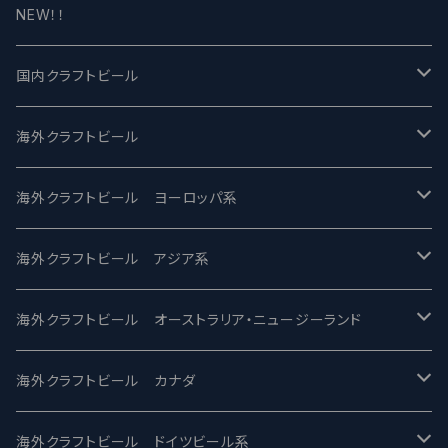
NEW！！
国内クラフトビール
UCHU BREWING -うちゅうブルーイング
海外クラフトビール
バテレ -VERTERE
Modern Times モダンタイムズ
海外クラフトビール ヨーロッパ系
2nd Story Ale Works -セカンドストーリー
Maui マウイ
UnBarred -アンバード
海外クラフトビール アジア系
ビアへるん - Beer Hearn
Toppling Goliath トップリンゴライアス
SAIREN /サイレン
gweilo-鬼佬 グウァイロ
海外クラフトビール オーストラリア・ニュージーランド
忽布古丹醸造 - HOP KOTAN
Fair State フェアステイト
ワイルドチャイルド - Wilde Child
Heart Of Darkness - ハートオブダークネス
ROCKY RIDGE - ロッキーリッジ
海外クラフトビール カナダ
ワイマーケットブルーイング Y.Market Brewing
Lagunitas ラグニタス
BrewDog Brewery - ブリュードッグ
Carbon brews -カーボン
BODRIGGY BREWING ボッドリッジー
Jackie O's ジャッキーオーズ
海外クラフトビール ドイツビール系