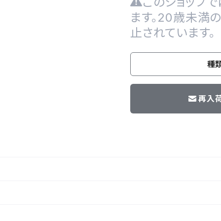
このショップで
ます。20歳未満
止されています。
種
再入