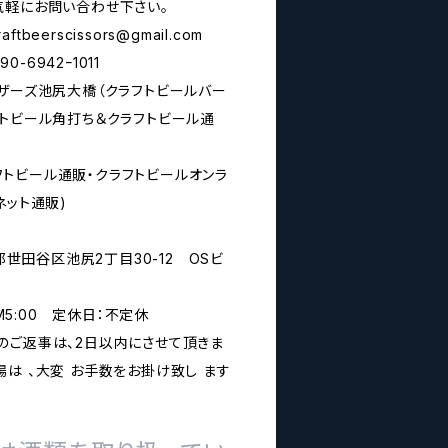
気軽にお問い合わせ下さい。
raftbeerscissors@gmail.com
6942ｰ1011
シザーズ池尻大橋（クラフトビールバー
フトビール角打ち＆クラフトビール通
rs(クラフトビール通販・クラフトビールオンラ
ネット通販)
京都世田谷区池尻2丁目30-12 OSビ
PM5:00 定休日：不定休
のご返事は、2日以内にさせて頂きま
は 、大変 お手数をお掛け致し ます