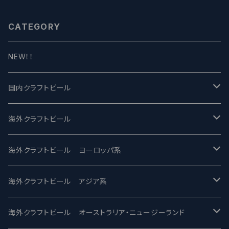
CATEGORY
NEW！！
国内クラフトビール
UCHU BREWING -うちゅうブルーイング
海外クラフトビール
バテレ -VERTERE
Modern Times モダンタイムズ
海外クラフトビール ヨーロッパ系
2nd Story Ale Works -セカンドストーリー
Maui マウイ
UnBarred -アンバード
海外クラフトビール アジア系
ビアへるん - Beer Hearn
Toppling Goliath トップリンゴライアス
SAIREN /サイレン
gweilo-鬼佬 グウァイロ
海外クラフトビール オーストラリア・ニュージーランド