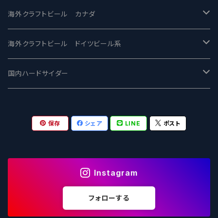
忽布古丹醸造 - HOP KOTAN
Fair State フェアステイト
ワイルドチャイルド - Wilde Child
Heart Of Darkness - ハートオブダークネス
ROCKY RIDGE - ロッキーリッジ
海外クラフトビール カナダ
ワイマーケットブルーイング Y.Market Brewing
Lagunitas ラグニタス
BrewDog Brewery - ブリュードッグ
Carbon brews -カーボン
BODRIGGY BREWING ボッドリッジー
Jackie O's ジャッキーオーズ
海外クラフトビール ドイツビール系
志賀高原ビール - SIGAKOGEN
FirestoneWalker ファイアストーン
The Flying Inn / ザ フライイング イン
TAIHU - タイフー
CO-CONSPIRATORS コ・コンスピレーターズ
Westbrook ウェストブルック
Karmeliten カーメリテン
国内ハードサイダー
OUTSIDER - アウトサイダーブルーイング
Stone ストーン
To Øl / トゥ・オール
SUNMAI - サンマイ
アーバノートブリューイング Urbanaut
HOWE SOUND ハウサウンド
Schöfferhofer シェッファーホッファー
サノバスミス / Son of the Smith
保存
シェア
LINE
ポスト
箕面ビール - MINOH BEER
Mikkeller ミッケラー
Lambiek Fabriek - ファブリーク
Behemoth - ベヒーモス
Deep Creek Brewing Co.
Strathcona ストラスコナ
Früh フリュー
サンクトガーレン - Sankt Gallen
Hop Nation ホップネーション
Marble / マーブル
8 Wired エイトワイアード
ODIN BREWING オディン
Plank プランク
Instagram
ウェストコーストブルーイング -WCB
Brewski ブリュースキー
Buxton - バクストン
Isthmus イスムス
Electric Bicycle エレクトリックバイシクル
Tucher トゥーハー
フォローする