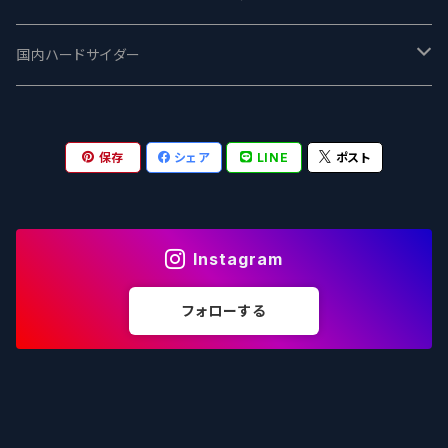
志賀高原ビール - SIGAKOGEN
FirestoneWalker ファイアストーン
The Flying Inn / ザ フライイング イン
TAIHU - タイフー
CO-CONSPIRATORS コ・コンスピレーターズ
Westbrook ウェストブルック
Karmeliten カーメリテン
国内ハードサイダー
OUTSIDER - アウトサイダーブルーイング
Stone ストーン
To Øl / トゥ・オール
SUNMAI - サンマイ
アーバノートブリューイング Urbanaut
HOWE SOUND ハウサウンド
Schöfferhofer シェッファーホッファー
サノバスミス / Son of the Smith
保存
シェア
LINE
ポスト
箕面ビール - MINOH BEER
Mikkeller ミッケラー
Lambiek Fabriek - ファブリーク
Behemoth - ベヒーモス
Deep Creek Brewing Co.
Strathcona ストラスコナ
Früh フリュー
サンクトガーレン - Sankt Gallen
Hop Nation ホップネーション
Marble / マーブル
8 Wired エイトワイアード
ODIN BREWING オディン
Plank プランク
Instagram
ウェストコーストブルーイング -WCB
Brewski ブリュースキー
Buxton - バクストン
Isthmus イスムス
Electric Bicycle エレクトリックバイシクル
Tucher トゥーハー
フォローする
いわて蔵ビール - IWATEKURABEER
【LHG】Left Handed Giant レフト
Omnipollo - オムニポーロ
Parrotdog パロットドッグ
Laga Biere ラガビエール
Ganstaller ゲンスタラー
大山Gビール -Daisen G Beer
Burley -バーリーオーク
Sandford Orchards - オーチャード
Dainton デイントン
LTM レ トロワ ムスクテール