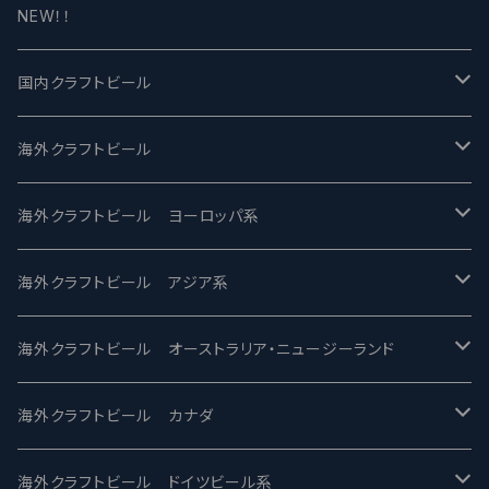
NEW！！
国内クラフトビール
UCHU BREWING -うちゅうブルーイング
海外クラフトビール
バテレ -VERTERE
Modern Times モダンタイムズ
海外クラフトビール ヨーロッパ系
2nd Story Ale Works -セカンドストーリー
Maui マウイ
UnBarred -アンバード
海外クラフトビール アジア系
ビアへるん - Beer Hearn
Toppling Goliath トップリンゴライアス
SAIREN /サイレン
gweilo-鬼佬 グウァイロ
海外クラフトビール オーストラリア・ニュージーランド
忽布古丹醸造 - HOP KOTAN
Fair State フェアステイト
ワイルドチャイルド - Wilde Child
Heart Of Darkness - ハートオブダークネス
ROCKY RIDGE - ロッキーリッジ
海外クラフトビール カナダ
ワイマーケットブルーイング Y.Market Brewing
Lagunitas ラグニタス
BrewDog Brewery - ブリュードッグ
Carbon brews -カーボン
BODRIGGY BREWING ボッドリッジー
Jackie O's ジャッキーオーズ
海外クラフトビール ドイツビール系