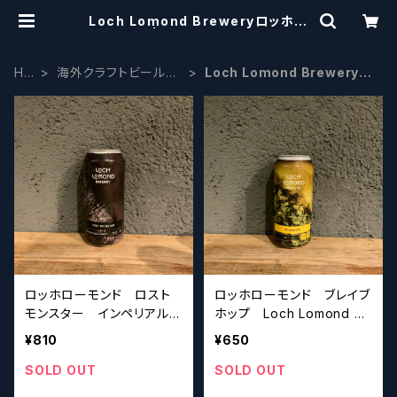
Loch Lomond Breweryロッホロ
ーモンド | craftbeerscissors
HO
海外クラフトビール
Loch Lomond Breweryロ
ME
ヨーロッパ系
ッホローモンド
ロッホローモンド ロスト
ロッホローモンド ブレイブ
モンスター インペリアルミ
ホップ Loch Lomond Br
ルクスタウト Loch Lomo
ewery Bravehop Amber
¥810
¥650
nd Brewery Lost Monst
IPA 【クラフトビールシザー
er 【クラフトビールシザー
ズ】
SOLD OUT
SOLD OUT
ズ】