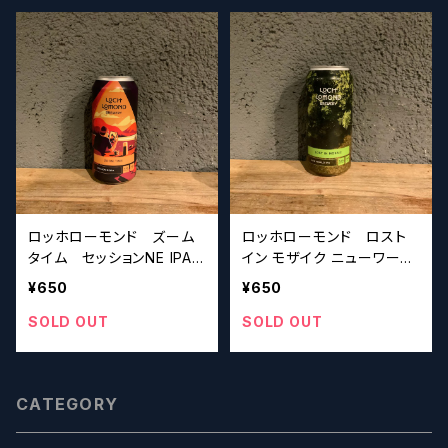
ロッホローモンド ズーム
ロッホローモンド ロスト
タイム セッションNE IPA
イン モザイク ニューワール
Loch Lomond Brewer
ドIPA Loch Lomond Bre
¥650
¥650
y Zoom Time 【クラフトビ
wery Lost In Mosaic 【ク
ールシザーズ】
ラフトビールシザーズ】
SOLD OUT
SOLD OUT
CATEGORY