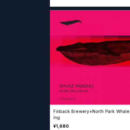
Finback Brewery×North Park Whale Park
ing
¥1,680