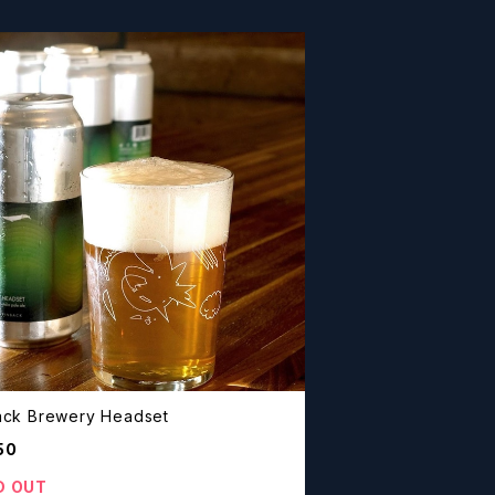
Finback Brewery Headset
50
D OUT