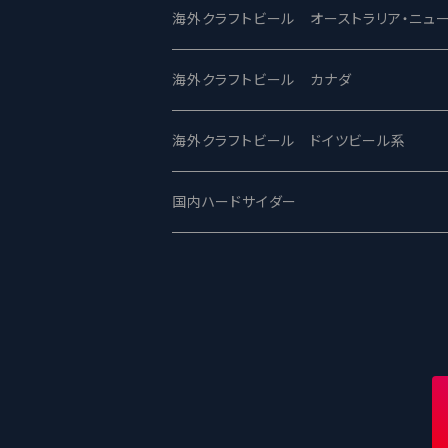
ビアへるん - Beer Hearn
Toppling Goliath トップリンゴライアス
SAIREN /サイレン
gweilo-鬼佬 グウァイロ
海外クラフトビール オーストラリア・ニュ
忽布古丹醸造 - HOP KOTAN
Fair State フェアステイト
ワイルドチャイルド - Wilde Child
Heart Of Darkness - ハートオブダーク
ROCKY RIDGE - ロッキーリッジ
海外クラフトビール カナダ
ワイマーケットブルーイング Y.Market Br
Lagunitas ラグニタス
BrewDog Brewery - ブリュードッグ
Carbon brews -カーボン
BODRIGGY BREWING ボッドリッジ
Jackie O's ジャッキーオーズ
海外クラフトビール ドイツビール系
志賀高原ビール - SIGAKOGEN
FirestoneWalker ファイアストーン
The Flying Inn / ザ フライイング イン
TAIHU - タイフー
CO-CONSPIRATORS コ・コンスピレー
Westbrook ウェストブルック
Karmeliten カーメリテン
国内ハードサイダー
OUTSIDER - アウトサイダーブルーイン
Stone ストーン
To Øl / トゥ・オール
SUNMAI - サンマイ
アーバノートブリューイング Urbanaut
HOWE SOUND ハウサウンド
Schöfferhofer シェッファーホッファー
サノバスミス / Son of the Smith
箕面ビール - MINOH BEER
Mikkeller ミッケラー
Lambiek Fabriek - ファブリーク
Behemoth - ベヒーモス
Deep Creek Brewing Co.
Strathcona ストラスコナ
Früh フリュー
サンクトガーレン - Sankt Gallen
Hop Nation ホップネーション
Marble / マーブル
8 Wired エイトワイアード
ODIN BREWING オディン
Plank プランク
ウェストコーストブルーイング -WCB
Brewski ブリュースキー
Buxton - バクストン
Isthmus イスムス
Electric Bicycle エレクトリックバイシク
Tucher トゥーハー