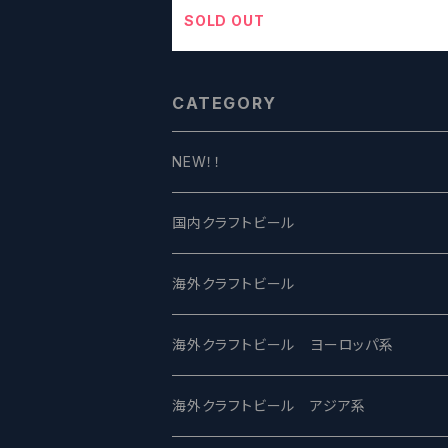
SOLD OUT
CATEGORY
NEW！！
国内クラフトビール
UCHU BREWING -うちゅうブルーイング
海外クラフトビール
バテレ -VERTERE
Modern Times モダンタイムズ
海外クラフトビール ヨーロッパ系
2nd Story Ale Works -セカンドストーリ
Maui マウイ
UnBarred -アンバード
海外クラフトビール アジア系