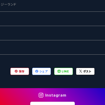
ージーランド
ネス
ewing
ー
ターズ
グ
保存
シェア
LINE
ポスト
Instagram
ル