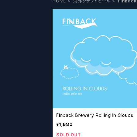
HOME
海外クラフトビール
Finback
Finback Brewery Rolling In Clouds
¥1,680
SOLD OUT