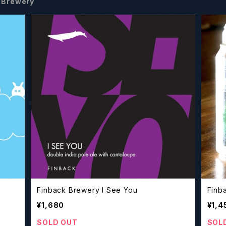
 Brewery
Finback Brewery I See You
¥1,680
¥1,4
SOLD OUT
SOL