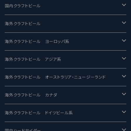
国内クラフトビール
UCHU BREWING -うちゅうブルーイング
海外クラフトビール
バテレ -VERTERE
Modern Times モダンタイムズ
海外クラフトビール ヨーロッパ系
2nd Story Ale Works -セカンドストーリー
Maui マウイ
UnBarred -アンバード
海外クラフトビール アジア系
ビアへるん - Beer Hearn
Toppling Goliath トップリンゴライアス
SAIREN /サイレン
gweilo-鬼佬 グウァイロ
海外クラフトビール オーストラリア・ニュージーランド
忽布古丹醸造 - HOP KOTAN
Fair State フェアステイト
ワイルドチャイルド - Wilde Child
Heart Of Darkness - ハートオブダークネス
ROCKY RIDGE - ロッキーリッジ
海外クラフトビール カナダ
ワイマーケットブルーイング Y.Market Brewing
Lagunitas ラグニタス
BrewDog Brewery - ブリュードッグ
Carbon brews -カーボン
BODRIGGY BREWING ボッドリッジー
Jackie O's ジャッキーオーズ
海外クラフトビール ドイツビール系
志賀高原ビール - SIGAKOGEN
FirestoneWalker ファイアストーン
The Flying Inn / ザ フライイング イン
TAIHU - タイフー
CO-CONSPIRATORS コ・コンスピレーターズ
Westbrook ウェストブルック
Karmeliten カーメリテン
国内ハードサイダー