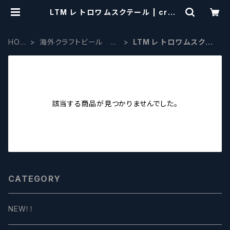
LTM レ トロワ ムスクテール | craft
beerscissors
HOM
海外クラフトビール カ
LTM レ トロワ ムスクテ
E
ナダ
ール
該当する商品が見つかりませんでした。
CATEGORY
NEW！！