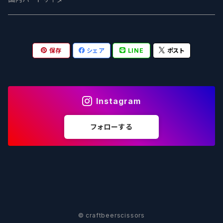
OUTSIDER - アウトサイダーブルーイング
Stone ストーン
To Øl / トゥ・オール
SUNMAI - サンマイ
アーバノートブリューイング Urbanaut
HOWE SOUND ハウサウンド
Schöfferhofer シェッファーホッファー
サノバスミス / Son of the Smith
保存
シェア
LINE
ポスト
箕面ビール - MINOH BEER
Mikkeller ミッケラー
Lambiek Fabriek - ファブリーク
Behemoth - ベヒーモス
Deep Creek Brewing Co.
Strathcona ストラスコナ
Früh フリュー
サンクトガーレン - Sankt Gallen
Hop Nation ホップネーション
Marble / マーブル
8 Wired エイトワイアード
ODIN BREWING オディン
Plank プランク
Instagram
ウェストコーストブルーイング -WCB
Brewski ブリュースキー
Buxton - バクストン
Isthmus イスムス
Electric Bicycle エレクトリックバイシクル
Tucher トゥーハー
フォローする
いわて蔵ビール - IWATEKURABEER
【LHG】Left Handed Giant レフト
Omnipollo - オムニポーロ
Parrotdog パロットドッグ
Laga Biere ラガビエール
Ganstaller ゲンスタラー
大山Gビール -Daisen G Beer
Burley -バーリーオーク
Sandford Orchards - オーチャード
Dainton デイントン
LTM レ トロワ ムスクテール
Tokyo AleWorks -トウキョウエールワークス
SierraNevada -シエラネバダ
PÕHJALA ‐ プヤラ
Mountain Culture マウンテンカルチャー
33 Brewing Experiment
© craftbeerscissors