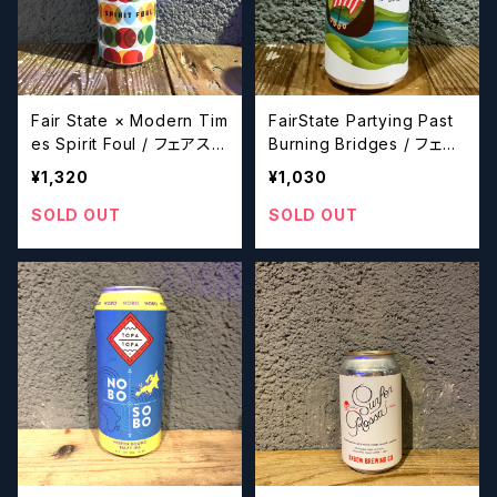
Fair State × Modern Tim
FairState Partying Past
es Spirit Foul / フェアステ
Burning Bridges / フェア
イト × モダンタイムズ スピ
ステイト パーティイング パ
¥1,320
¥1,030
リット ファウル【クラフトビ
スト バーニング ブリッジズ
ールシザーズ】
【クラフトビール】
SOLD OUT
SOLD OUT