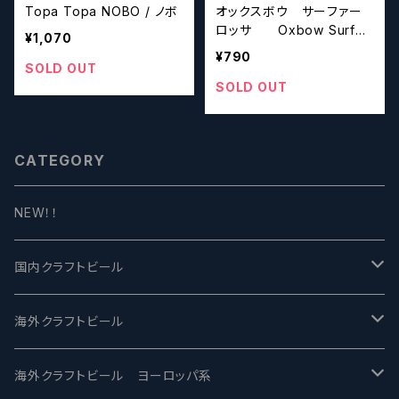
Topa Topa NOBO / ノボ
オックスボウ サーファー
ロッサ Oxbow Surfer
¥1,070
Rossa
¥790
SOLD OUT
SOLD OUT
CATEGORY
NEW！！
国内クラフトビール
UCHU BREWING -うちゅうブルーイング
海外クラフトビール
バテレ -VERTERE
Modern Times モダンタイムズ
海外クラフトビール ヨーロッパ系