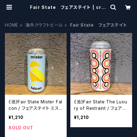
Fair State フェアステイト | craf
tbeerscissors
HOME
海外クラフトビール
Fair State フェアステイト
《池》Fair State Mister Fal
《池》Fair State The Luxu
con / フェアステイト ミスタ
ry of Restraint / フェアス
ー ファルコン【クラフトビー
テイト ザ ラグジュアリー オ
¥1,210
¥1,210
ルシザーズ】
ブ リストレイント【クラフトビ
ールシザーズ】
SOLD OUT