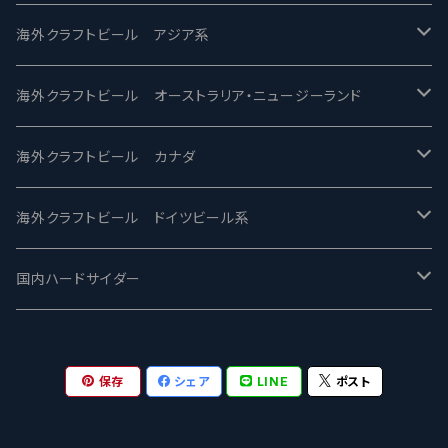
2nd Story Ale Works -セカンドストーリー
Maui マウイ
UnBarred -アンバード
海外クラフトビール アジア系
ビアへるん - Beer Hearn
Toppling Goliath トップリンゴライアス
SAIREN /サイレン
gweilo-鬼佬 グウァイロ
海外クラフトビール オーストラリア・ニュージーランド
忽布古丹醸造 - HOP KOTAN
Fair State フェアステイト
ワイルドチャイルド - Wilde Child
Heart Of Darkness - ハートオブダークネス
ROCKY RIDGE - ロッキーリッジ
海外クラフトビール カナダ
ワイマーケットブルーイング Y.Market Brewing
Lagunitas ラグニタス
BrewDog Brewery - ブリュードッグ
Carbon brews -カーボン
BODRIGGY BREWING ボッドリッジー
Jackie O's ジャッキーオーズ
海外クラフトビール ドイツビール系
志賀高原ビール - SIGAKOGEN
FirestoneWalker ファイアストーン
The Flying Inn / ザ フライイング イン
TAIHU - タイフー
CO-CONSPIRATORS コ・コンスピレーターズ
Westbrook ウェストブルック
Karmeliten カーメリテン
国内ハードサイダー
OUTSIDER - アウトサイダーブルーイング
Stone ストーン
To Øl / トゥ・オール
SUNMAI - サンマイ
アーバノートブリューイング Urbanaut
HOWE SOUND ハウサウンド
Schöfferhofer シェッファーホッファー
サノバスミス / Son of the Smith
保存
シェア
LINE
ポスト
箕面ビール - MINOH BEER
Mikkeller ミッケラー
Lambiek Fabriek - ファブリーク
Behemoth - ベヒーモス
Deep Creek Brewing Co.
Strathcona ストラスコナ
Früh フリュー