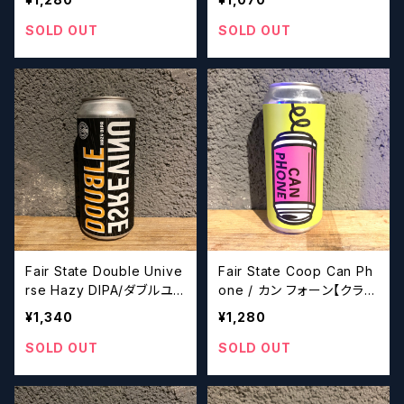
ーズ】
トビールシザーズ】
SOLD OUT
SOLD OUT
Fair State Double Unive
Fair State Coop Can Ph
rse Hazy DIPA/ダブルユ
one / カン フォーン【クラフ
ニバース ヘイジーダブルア
トビールシザーズ】
¥1,340
¥1,280
イピーエー【クラフトビール
シザーズ】
SOLD OUT
SOLD OUT