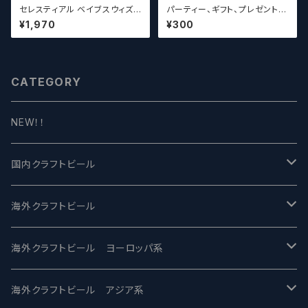
セレスティアル ベイブスウィズ
パーティー、ギフト、プレゼント、
ザパワー / Celestial Beerwo
お中元、お歳暮、結婚祝い等の
¥1,970
¥300
rks Babes With the Power
贈り物やお祝いに！
CATEGORY
NEW！！
国内クラフトビール
UCHU BREWING -うちゅうブルーイング
海外クラフトビール
バテレ -VERTERE
Modern Times モダンタイムズ
海外クラフトビール ヨーロッパ系
2nd Story Ale Works -セカンドストーリー
Maui マウイ
UnBarred -アンバード
海外クラフトビール アジア系