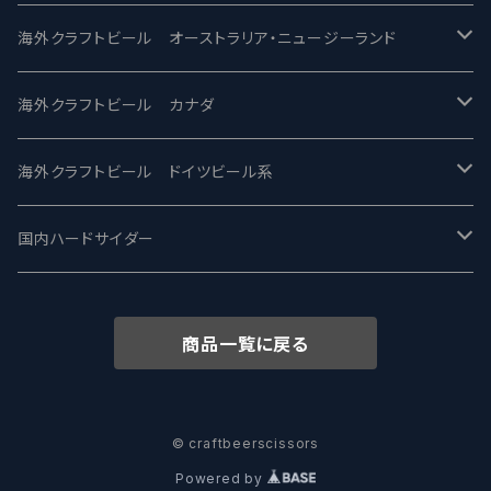
ビアへるん - Beer Hearn
Toppling Goliath トップリンゴライアス
SAIREN /サイレン
gweilo-鬼佬 グウァイロ
海外クラフトビール オーストラリア・ニュージーランド
忽布古丹醸造 - HOP KOTAN
Fair State フェアステイト
ワイルドチャイルド - Wilde Child
Heart Of Darkness - ハートオブダークネス
ROCKY RIDGE - ロッキーリッジ
海外クラフトビール カナダ
ワイマーケットブルーイング Y.Market Brewing
Lagunitas ラグニタス
BrewDog Brewery - ブリュードッグ
Carbon brews -カーボン
BODRIGGY BREWING ボッドリッジー
Jackie O's ジャッキーオーズ
海外クラフトビール ドイツビール系
志賀高原ビール - SIGAKOGEN
FirestoneWalker ファイアストーン
The Flying Inn / ザ フライイング イン
TAIHU - タイフー
CO-CONSPIRATORS コ・コンスピレーターズ
Westbrook ウェストブルック
Karmeliten カーメリテン
国内ハードサイダー
OUTSIDER - アウトサイダーブルーイング
Stone ストーン
To Øl / トゥ・オール
SUNMAI - サンマイ
アーバノートブリューイング Urbanaut
HOWE SOUND ハウサウンド
Schöfferhofer シェッファーホッファー
サノバスミス / Son of the Smith
商品一覧に戻る
箕面ビール - MINOH BEER
Mikkeller ミッケラー
Lambiek Fabriek - ファブリーク
Behemoth - ベヒーモス
Deep Creek Brewing Co.
Strathcona ストラスコナ
Früh フリュー
サンクトガーレン - Sankt Gallen
Hop Nation ホップネーション
Marble / マーブル
8 Wired エイトワイアード
ODIN BREWING オディン
Plank プランク
© craftbeerscissors
Powered by