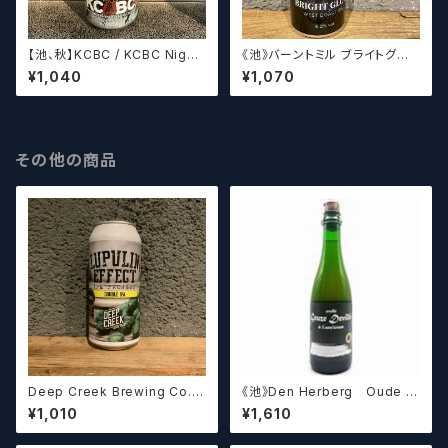
【池、秋】KCBC / KCBC Night
《池》バーントミル ブライトグロ
of the Living Penguins【クラ
ウ / Burnt Mill Bright Glow
¥1,040
¥1,070
フトビール】
その他の商品
Deep Creek Brewing Co. L
《池》Den Herberg Oude G
upulin Effect ディープクリ
euze Deville a L'acienne
¥1,010
¥1,610
ーク ルプリン エフェクト
デンヘルベルグ