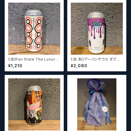
《池》Fair State The Luxury
《池、秋》アーバンサウス ダブル
of Restraint / フェアステイト
スピルド ロックザボート / Urba
¥1,210
¥2,080
ザ ラグジュアリー オブ リストレ
n South HTX Double Spille
イント【クラフトビールシザーズ】
d: Rock the Boat【クラフトビ
ール】