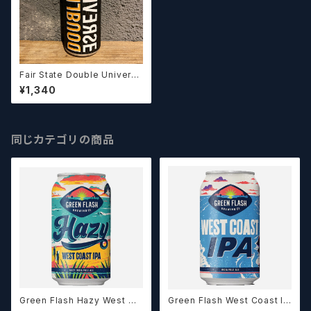
Fair State Double Universe
Hazy DIPA/ダブルユニバース
¥1,340
ヘイジーダブルアイピーエー【ク
ラフトビールシザーズ】
同じカテゴリの商品
Green Flash Hazy West Co
Green Flash West Coast IP
ast IPA (355ml) / ヘイジー ウ
A (355ml) / ウェストコースト