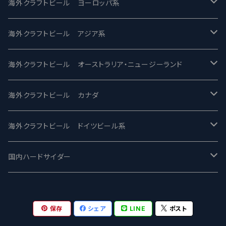
バテレ -VERTERE
Modern Times モダンタイムズ
海外クラフトビール ヨーロッパ系
2nd Story Ale Works -セカンドストーリー
Maui マウイ
UnBarred -アンバード
海外クラフトビール アジア系
ビアへるん - Beer Hearn
Toppling Goliath トップリンゴライアス
SAIREN /サイレン
gweilo-鬼佬 グウァイロ
海外クラフトビール オーストラリア・ニュージーランド
忽布古丹醸造 - HOP KOTAN
Fair State フェアステイト
ワイルドチャイルド - Wilde Child
Heart Of Darkness - ハートオブダークネス
ROCKY RIDGE - ロッキーリッジ
海外クラフトビール カナダ
ワイマーケットブルーイング Y.Market Brewing
Lagunitas ラグニタス
BrewDog Brewery - ブリュードッグ
Carbon brews -カーボン
BODRIGGY BREWING ボッドリッジー
Jackie O's ジャッキーオーズ
海外クラフトビール ドイツビール系
志賀高原ビール - SIGAKOGEN
FirestoneWalker ファイアストーン
The Flying Inn / ザ フライイング イン
TAIHU - タイフー
CO-CONSPIRATORS コ・コンスピレーターズ
Westbrook ウェストブルック
Karmeliten カーメリテン
国内ハードサイダー
OUTSIDER - アウトサイダーブルーイング
Stone ストーン
To Øl / トゥ・オール
SUNMAI - サンマイ
アーバノートブリューイング Urbanaut
HOWE SOUND ハウサウンド
Schöfferhofer シェッファーホッファー
サノバスミス / Son of the Smith
保存
シェア
LINE
ポスト
箕面ビール - MINOH BEER
Mikkeller ミッケラー
Lambiek Fabriek - ファブリーク
Behemoth - ベヒーモス
Deep Creek Brewing Co.
Strathcona ストラスコナ
Früh フリュー