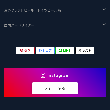
ワイマーケットブルーイング Y.Market Brewing
Lagunitas ラグニタス
BrewDog Brewery - ブリュードッグ
Carbon brews -カーボン
BODRIGGY BREWING ボッドリッジー
Jackie O's ジャッキーオーズ
海外クラフトビール ドイツビール系
志賀高原ビール - SIGAKOGEN
FirestoneWalker ファイアストーン
The Flying Inn / ザ フライイング イン
TAIHU - タイフー
CO-CONSPIRATORS コ・コンスピレーターズ
Westbrook ウェストブルック
Karmeliten カーメリテン
国内ハードサイダー
OUTSIDER - アウトサイダーブルーイング
Stone ストーン
To Øl / トゥ・オール
SUNMAI - サンマイ
アーバノートブリューイング Urbanaut
HOWE SOUND ハウサウンド
Schöfferhofer シェッファーホッファー
サノバスミス / Son of the Smith
保存
シェア
LINE
ポスト
箕面ビール - MINOH BEER
Mikkeller ミッケラー
Lambiek Fabriek - ファブリーク
Behemoth - ベヒーモス
Deep Creek Brewing Co.
Strathcona ストラスコナ
Früh フリュー
サンクトガーレン - Sankt Gallen
Hop Nation ホップネーション
Marble / マーブル
8 Wired エイトワイアード
ODIN BREWING オディン
Plank プランク
Instagram
ウェストコーストブルーイング -WCB
Brewski ブリュースキー
Buxton - バクストン
Isthmus イスムス
Electric Bicycle エレクトリックバイシクル
Tucher トゥーハー
フォローする
いわて蔵ビール - IWATEKURABEER
【LHG】Left Handed Giant レフト
Omnipollo - オムニポーロ
Parrotdog パロットドッグ
Laga Biere ラガビエール
Ganstaller ゲンスタラー