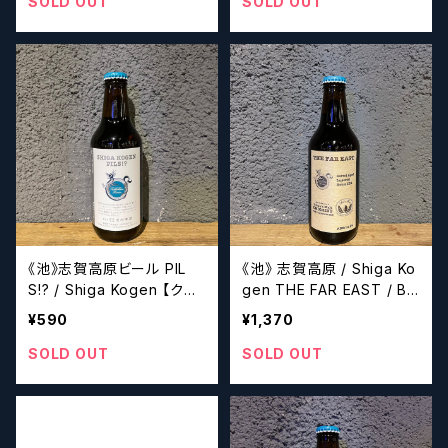
SOLD OUT
SOLD OUT
《池》志賀高原ビール PIL
《池》 志賀高原 / Shiga Ko
S!? / Shiga Kogen 【クラ
gen THE FAR EAST / Ba
フトビール】
rrel Aged Imperial Hous
¥590
¥1,370
e IPA 330ｍl【クラフトビー
ル】
SOLD OUT
SOLD OUT