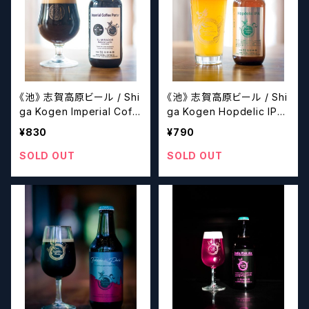
《池》 志賀高原ビール / Shi
《池》 志賀高原ビール / Shi
ga Kogen Imperial Coff
ga Kogen Hopdelic IPA
ee Porter / EL MILADOR
【クラフトビール】
¥830
¥790
Natural Lactic Columbia
【クラフトビール】
SOLD OUT
SOLD OUT