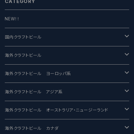
CATEGORY
NEW！！
国内クラフトビール
UCHU BREWING -うちゅうブルーイング
海外クラフトビール
バテレ -VERTERE
Modern Times モダンタイムズ
海外クラフトビール ヨーロッパ系
2nd Story Ale Works -セカンドストーリー
Maui マウイ
UnBarred -アンバード
海外クラフトビール アジア系
ビアへるん - Beer Hearn
Toppling Goliath トップリンゴライアス
SAIREN /サイレン
gweilo-鬼佬 グウァイロ
海外クラフトビール オーストラリア・ニュージーランド
忽布古丹醸造 - HOP KOTAN
Fair State フェアステイト
ワイルドチャイルド - Wilde Child
Heart Of Darkness - ハートオブダークネス
ROCKY RIDGE - ロッキーリッジ
海外クラフトビール カナダ