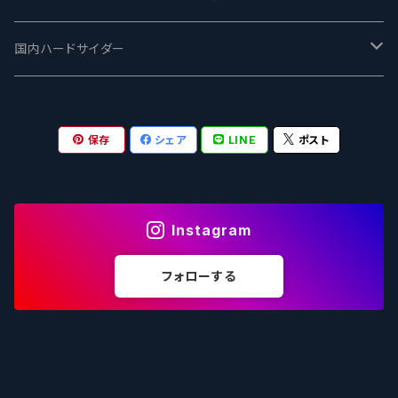
志賀高原ビール - SIGAKOGEN
FirestoneWalker ファイアストーン
The Flying Inn / ザ フライイング イン
TAIHU - タイフー
CO-CONSPIRATORS コ・コンスピレーターズ
Westbrook ウェストブルック
Karmeliten カーメリテン
国内ハードサイダー
OUTSIDER - アウトサイダーブルーイング
Stone ストーン
To Øl / トゥ・オール
SUNMAI - サンマイ
アーバノートブリューイング Urbanaut
HOWE SOUND ハウサウンド
Schöfferhofer シェッファーホッファー
サノバスミス / Son of the Smith
保存
シェア
LINE
ポスト
箕面ビール - MINOH BEER
Mikkeller ミッケラー
Lambiek Fabriek - ファブリーク
Behemoth - ベヒーモス
Deep Creek Brewing Co.
Strathcona ストラスコナ
Früh フリュー
サンクトガーレン - Sankt Gallen
Hop Nation ホップネーション
Marble / マーブル
8 Wired エイトワイアード
ODIN BREWING オディン
Plank プランク
Instagram
ウェストコーストブルーイング -WCB
Brewski ブリュースキー
Buxton - バクストン
Isthmus イスムス
Electric Bicycle エレクトリックバイシクル
Tucher トゥーハー
フォローする
いわて蔵ビール - IWATEKURABEER
【LHG】Left Handed Giant レフト
Omnipollo - オムニポーロ
Parrotdog パロットドッグ
Laga Biere ラガビエール
Ganstaller ゲンスタラー
大山Gビール -Daisen G Beer
Burley -バーリーオーク
Sandford Orchards - オーチャード
Dainton デイントン
LTM レ トロワ ムスクテール