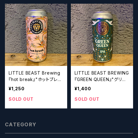
LITTLE BEAST Brewing
LITTLE BEAST BREWING
『hot break』"ホットブレイ
『GREEN QUEEN』"グリー
ク" Dry hopped sour al
ンクイーン" West coast IP
¥1,250
¥1,400
e 【クラフトビールシザー
A【クラフトビールシザーズ】
ズ】
SOLD OUT
SOLD OUT
CATEGORY