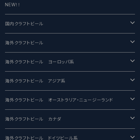
NEW！！
国内クラフトビール
UCHU BREWING -うちゅうブルーイング
海外クラフトビール
バテレ -VERTERE
Modern Times モダンタイムズ
海外クラフトビール ヨーロッパ系
2nd Story Ale Works -セカンドストーリー
Maui マウイ
UnBarred -アンバード
海外クラフトビール アジア系
ビアへるん - Beer Hearn
Toppling Goliath トップリンゴライアス
SAIREN /サイレン
gweilo-鬼佬 グウァイロ
海外クラフトビール オーストラリア・ニュージーランド
忽布古丹醸造 - HOP KOTAN
Fair State フェアステイト
ワイルドチャイルド - Wilde Child
Heart Of Darkness - ハートオブダークネス
ROCKY RIDGE - ロッキーリッジ
海外クラフトビール カナダ
ワイマーケットブルーイング Y.Market Brewing
Lagunitas ラグニタス
BrewDog Brewery - ブリュードッグ
Carbon brews -カーボン
BODRIGGY BREWING ボッドリッジー
Jackie O's ジャッキーオーズ
海外クラフトビール ドイツビール系