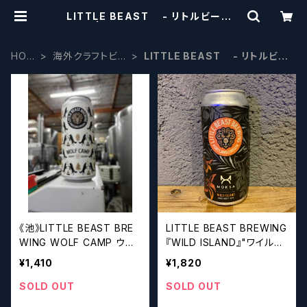
LITTLE BEAST - リトルビースト
| craftbeerscissors
HOM
海外クラフトビー
LITTLE BEAST - リトルビー
E
ル
スト
《池》LITTLE BEAST BRE
LITTLE BEAST BREWING
WING WOLF CAMP ウル
『WILD ISLAND』"ワイルド
フキャンプ【クラフトビール
アイランド" Hazy Brett DI
¥1,410
¥1,820
シザーズ】
PA【クラフトビールシザー
ズ】
SOLD OUT
SOLD OUT