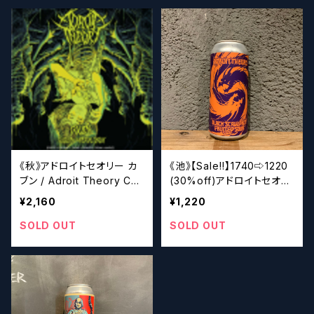
《秋》アドロイトセオリー カ
《池》【Sale‼︎】1740⇨1220
ブン / Adroit Theory Cov
(30%off)アドロイトセオリ
en Coffee+Coconut+Ca
ー ブラック スコールドロ
¥2,160
¥1,220
cao+Cookies &Cream+
ンV2 / Adroit Theory Bl
BBA Maple (Ghost 1107)
ack Scauldron V2
SOLD OUT
SOLD OUT