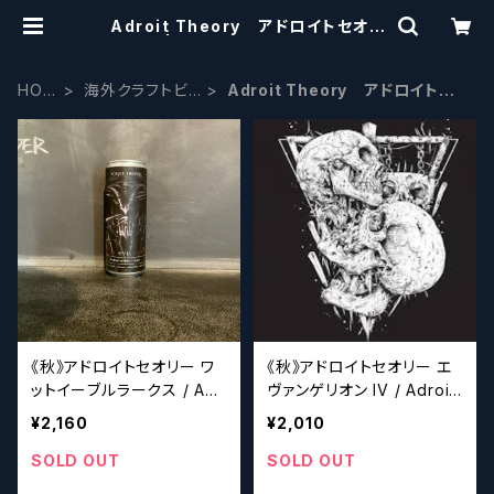
Adroit Theory アドロイトセオリ
ー | craftbeerscissors
HOM
海外クラフトビ
Adroit Theory アドロイトセ
E
ール
オリー
《秋》アドロイトセオリー ワ
《秋》アドロイトセオリー エ
ットイーブルラークス / Adr
ヴァンゲリオン IV / Adroit
oit Theory What Evil Lur
Theory Evangelion IV
¥2,160
¥2,010
ks Coffee+Cacao+Pum
[Samshel Edition] (Ghos
pkinSpices+Maple (Gho
t 1121)
SOLD OUT
SOLD OUT
st 1119)