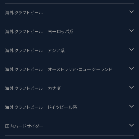
UCHU BREWING -うちゅうブルーイング
海外クラフトビール
バテレ -VERTERE
Modern Times モダンタイムズ
海外クラフトビール ヨーロッパ系
2nd Story Ale Works -セカンドストーリー
Maui マウイ
UnBarred -アンバード
海外クラフトビール アジア系
ビアへるん - Beer Hearn
Toppling Goliath トップリンゴライアス
SAIREN /サイレン
gweilo-鬼佬 グウァイロ
海外クラフトビール オーストラリア・ニュージーランド
忽布古丹醸造 - HOP KOTAN
Fair State フェアステイト
ワイルドチャイルド - Wilde Child
Heart Of Darkness - ハートオブダークネス
ROCKY RIDGE - ロッキーリッジ
海外クラフトビール カナダ
ワイマーケットブルーイング Y.Market Brewing
Lagunitas ラグニタス
BrewDog Brewery - ブリュードッグ
Carbon brews -カーボン
BODRIGGY BREWING ボッドリッジー
Jackie O's ジャッキーオーズ
海外クラフトビール ドイツビール系
志賀高原ビール - SIGAKOGEN
FirestoneWalker ファイアストーン
The Flying Inn / ザ フライイング イン
TAIHU - タイフー
CO-CONSPIRATORS コ・コンスピレーターズ
Westbrook ウェストブルック
Karmeliten カーメリテン
国内ハードサイダー