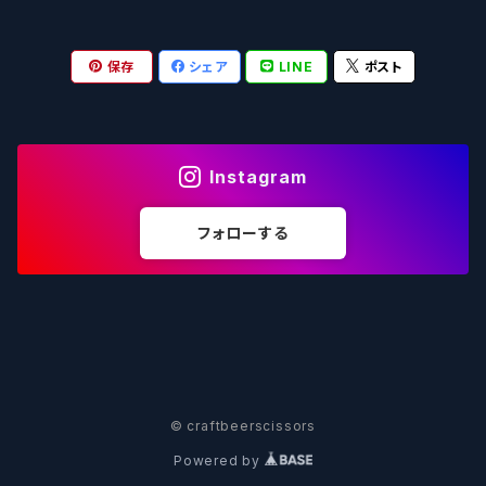
OUTSIDER - アウトサイダーブルーイング
Stone ストーン
To Øl / トゥ・オール
SUNMAI - サンマイ
アーバノートブリューイング Urbanaut
HOWE SOUND ハウサウンド
Schöfferhofer シェッファーホッファー
サノバスミス / Son of the Smith
保存
シェア
LINE
ポスト
箕面ビール - MINOH BEER
Mikkeller ミッケラー
Lambiek Fabriek - ファブリーク
Behemoth - ベヒーモス
Deep Creek Brewing Co.
Strathcona ストラスコナ
Früh フリュー
サンクトガーレン - Sankt Gallen
Hop Nation ホップネーション
Marble / マーブル
8 Wired エイトワイアード
ODIN BREWING オディン
Plank プランク
Instagram
ウェストコーストブルーイング -WCB
Brewski ブリュースキー
Buxton - バクストン
Isthmus イスムス
Electric Bicycle エレクトリックバイシクル
Tucher トゥーハー
フォローする
いわて蔵ビール - IWATEKURABEER
【LHG】Left Handed Giant レフト
Omnipollo - オムニポーロ
Parrotdog パロットドッグ
Laga Biere ラガビエール
Ganstaller ゲンスタラー
大山Gビール -Daisen G Beer
Burley -バーリーオーク
Sandford Orchards - オーチャード
Dainton デイントン
LTM レ トロワ ムスクテール
Tokyo AleWorks -トウキョウエールワークス
SierraNevada -シエラネバダ
PÕHJALA ‐ プヤラ
Mountain Culture マウンテンカルチャー
33 Brewing Experiment
© craftbeerscissors
Powered by
Be Easy Brewing - ビーイージー
Full Sail -フルセイル
North - ノース
MOON DOG -ムーンドッグ