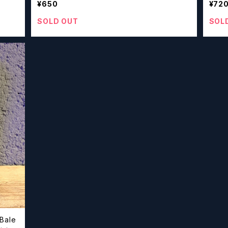
¥650
¥72
SOLD OUT
SOL
ale