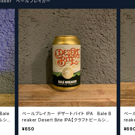
Breaker ベールブレイカー
ale
ベールブレイカー デザートバイト IPA Bale B
ベール
ールシザ
reaker Desert Bite IPA【クラフトビールシザ
reak
ーズ】
ザー
¥650
¥69