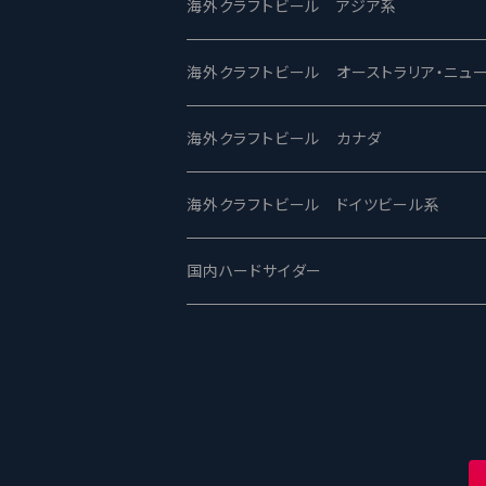
2nd Story Ale Works -セカンドストーリ
Maui マウイ
UnBarred -アンバード
海外クラフトビール アジア系
ビアへるん - Beer Hearn
Toppling Goliath トップリンゴライアス
SAIREN /サイレン
gweilo-鬼佬 グウァイロ
海外クラフトビール オーストラリア・ニュ
忽布古丹醸造 - HOP KOTAN
Fair State フェアステイト
ワイルドチャイルド - Wilde Child
Heart Of Darkness - ハートオブダーク
ROCKY RIDGE - ロッキーリッジ
海外クラフトビール カナダ
ワイマーケットブルーイング Y.Market Br
Lagunitas ラグニタス
BrewDog Brewery - ブリュードッグ
Carbon brews -カーボン
BODRIGGY BREWING ボッドリッジ
Jackie O's ジャッキーオーズ
海外クラフトビール ドイツビール系
志賀高原ビール - SIGAKOGEN
FirestoneWalker ファイアストーン
The Flying Inn / ザ フライイング イン
TAIHU - タイフー
CO-CONSPIRATORS コ・コンスピレー
Westbrook ウェストブルック
Karmeliten カーメリテン
国内ハードサイダー
OUTSIDER - アウトサイダーブルーイン
Stone ストーン
To Øl / トゥ・オール
SUNMAI - サンマイ
アーバノートブリューイング Urbanaut
HOWE SOUND ハウサウンド
Schöfferhofer シェッファーホッファー
サノバスミス / Son of the Smith
箕面ビール - MINOH BEER
Mikkeller ミッケラー
Lambiek Fabriek - ファブリーク
Behemoth - ベヒーモス
Deep Creek Brewing Co.
Strathcona ストラスコナ
Früh フリュー
サンクトガーレン - Sankt Gallen
Hop Nation ホップネーション
Marble / マーブル
8 Wired エイトワイアード
ODIN BREWING オディン
Plank プランク