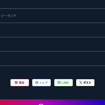
ー
ージーランド
ネス
ewing
ー
ターズ
グ
保存
シェア
LINE
ポスト