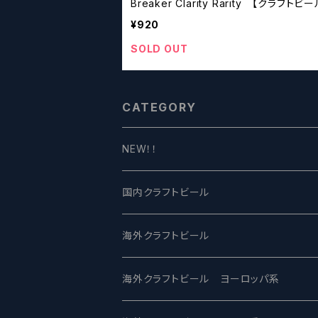
Breaker Clarity Rarity 【クラフトビ
ーズ】
¥920
SOLD OUT
CATEGORY
NEW！！
国内クラフトビール
UCHU BREWING -うちゅうブルーイング
海外クラフトビール
バテレ -VERTERE
Modern Times モダンタイムズ
海外クラフトビール ヨーロッパ系