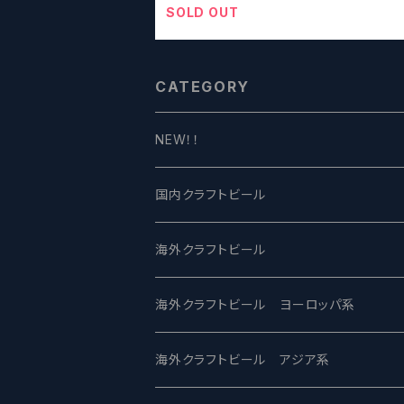
SOLD OUT
CATEGORY
NEW！！
国内クラフトビール
UCHU BREWING -うちゅうブルーイング
海外クラフトビール
バテレ -VERTERE
Modern Times モダンタイムズ
海外クラフトビール ヨーロッパ系
2nd Story Ale Works -セカンドストーリ
Maui マウイ
UnBarred -アンバード
海外クラフトビール アジア系