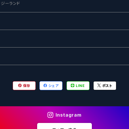
ージーランド
ネス
ewing
ー
ターズ
グ
保存
シェア
LINE
ポスト
Instagram
ル