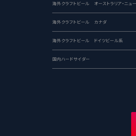
ビアへるん - Beer Hearn
Toppling Goliath トップリンゴライアス
SAIREN /サイレン
gweilo-鬼佬 グウァイロ
海外クラフトビール オーストラリア・ニュ
忽布古丹醸造 - HOP KOTAN
Fair State フェアステイト
ワイルドチャイルド - Wilde Child
Heart Of Darkness - ハートオブダーク
ROCKY RIDGE - ロッキーリッジ
海外クラフトビール カナダ
ワイマーケットブルーイング Y.Market Br
Lagunitas ラグニタス
BrewDog Brewery - ブリュードッグ
Carbon brews -カーボン
BODRIGGY BREWING ボッドリッジ
Jackie O's ジャッキーオーズ
海外クラフトビール ドイツビール系
志賀高原ビール - SIGAKOGEN
FirestoneWalker ファイアストーン
The Flying Inn / ザ フライイング イン
TAIHU - タイフー
CO-CONSPIRATORS コ・コンスピレー
Westbrook ウェストブルック
Karmeliten カーメリテン
国内ハードサイダー
OUTSIDER - アウトサイダーブルーイン
Stone ストーン
To Øl / トゥ・オール
SUNMAI - サンマイ
アーバノートブリューイング Urbanaut
HOWE SOUND ハウサウンド
Schöfferhofer シェッファーホッファー
サノバスミス / Son of the Smith
箕面ビール - MINOH BEER
Mikkeller ミッケラー
Lambiek Fabriek - ファブリーク
Behemoth - ベヒーモス
Deep Creek Brewing Co.
Strathcona ストラスコナ
Früh フリュー
サンクトガーレン - Sankt Gallen
Hop Nation ホップネーション
Marble / マーブル
8 Wired エイトワイアード
ODIN BREWING オディン
Plank プランク
ウェストコーストブルーイング -WCB
Brewski ブリュースキー
Buxton - バクストン
Isthmus イスムス
Electric Bicycle エレクトリックバイシク
Tucher トゥーハー