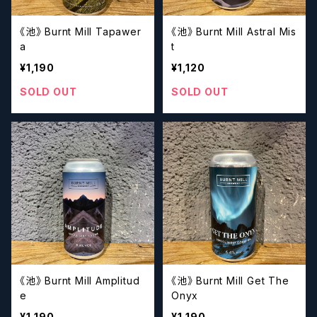
《池》 Burnt Mill Tapawer
《池》 Burnt Mill Astral Mis
a
t
¥1,190
¥1,120
SOLD OUT
SOLD OUT
《池》 Burnt Mill Amplitud
《池》 Burnt Mill Get The
e
Onyx
¥1,190
¥1,190