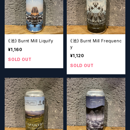
《池》 Burnt Mill Liquify
《池》 Burnt Mill Frequenc
y
¥1,160
¥1,120
SOLD OUT
SOLD OUT