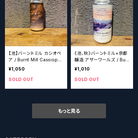
【池】バーントミル カシオペ
《池、秋》バーントミル×京都
ア / Burnt Mill Cassiopei
醸造 アザーワールズ / Bur
a
nt Mill Brewery x Kyoto
¥1,050
¥1,010
Brewing Co. OTHER W
ORLDS
SOLD OUT
SOLD OUT
もっと見る