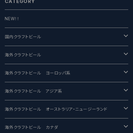
CATEGORY
NEW！！
国内クラフトビール
UCHU BREWING -うちゅうブルーイング
海外クラフトビール
バテレ -VERTERE
Modern Times モダンタイムズ
海外クラフトビール ヨーロッパ系
2nd Story Ale Works -セカンドストーリー
Maui マウイ
UnBarred -アンバード
海外クラフトビール アジア系
ビアへるん - Beer Hearn
Toppling Goliath トップリンゴライアス
SAIREN /サイレン
gweilo-鬼佬 グウァイロ
海外クラフトビール オーストラリア・ニュージーランド
忽布古丹醸造 - HOP KOTAN
Fair State フェアステイト
ワイルドチャイルド - Wilde Child
Heart Of Darkness - ハートオブダークネス
ROCKY RIDGE - ロッキーリッジ
海外クラフトビール カナダ