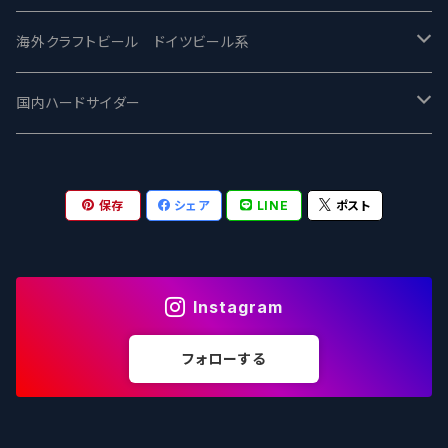
ワイマーケットブルーイング Y.Market Brewing
Lagunitas ラグニタス
BrewDog Brewery - ブリュードッグ
Carbon brews -カーボン
BODRIGGY BREWING ボッドリッジー
Jackie O's ジャッキーオーズ
海外クラフトビール ドイツビール系
志賀高原ビール - SIGAKOGEN
FirestoneWalker ファイアストーン
The Flying Inn / ザ フライイング イン
TAIHU - タイフー
CO-CONSPIRATORS コ・コンスピレーターズ
Westbrook ウェストブルック
Karmeliten カーメリテン
国内ハードサイダー
OUTSIDER - アウトサイダーブルーイング
Stone ストーン
To Øl / トゥ・オール
SUNMAI - サンマイ
アーバノートブリューイング Urbanaut
HOWE SOUND ハウサウンド
Schöfferhofer シェッファーホッファー
サノバスミス / Son of the Smith
保存
シェア
LINE
ポスト
箕面ビール - MINOH BEER
Mikkeller ミッケラー
Lambiek Fabriek - ファブリーク
Behemoth - ベヒーモス
Deep Creek Brewing Co.
Strathcona ストラスコナ
Früh フリュー
サンクトガーレン - Sankt Gallen
Hop Nation ホップネーション
Marble / マーブル
8 Wired エイトワイアード
ODIN BREWING オディン
Plank プランク
Instagram
ウェストコーストブルーイング -WCB
Brewski ブリュースキー
Buxton - バクストン
Isthmus イスムス
Electric Bicycle エレクトリックバイシクル
Tucher トゥーハー
フォローする
いわて蔵ビール - IWATEKURABEER
【LHG】Left Handed Giant レフト
Omnipollo - オムニポーロ
Parrotdog パロットドッグ
Laga Biere ラガビエール
Ganstaller ゲンスタラー