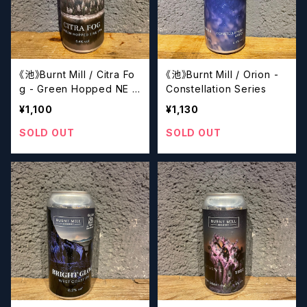
《池》Burnt Mill / Citra Fo
《池》Burnt Mill / Orion -
g - Green Hopped NE IP
Constellation Series
A
¥1,100
¥1,130
SOLD OUT
SOLD OUT