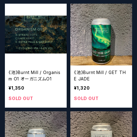
《池》Burnt Mill / Organis
《池》Burnt Mill / GET TH
m O1 オーガニズムO1
E JADE
¥1,350
¥1,320
SOLD OUT
SOLD OUT