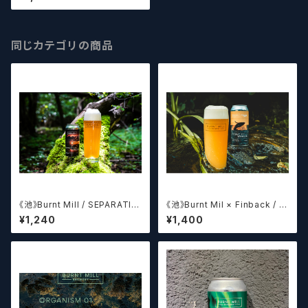
gy
同じカテゴリの商品
《池》Burnt Mill / SEPARATIN
《池》Burnt Mil × Finback / F
G CIRCLES
LIGHT OF WHALES
¥1,240
¥1,400