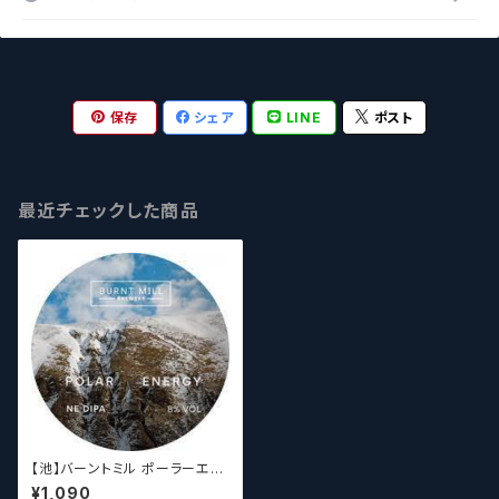
保存
シェア
LINE
ポスト
最近チェックした商品
【池】バーントミル ポーラーエナ
ジー / Burnt Mill Polar Ener
¥1,090