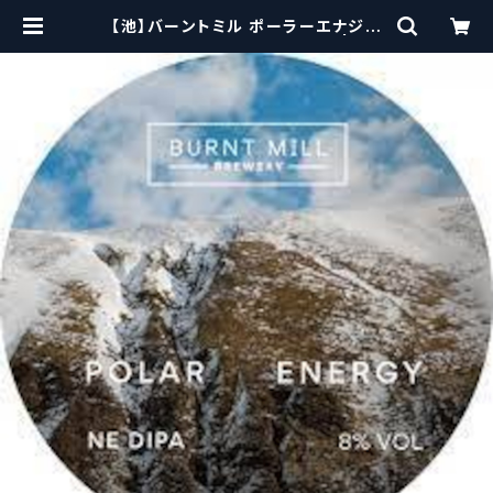
【池】バーントミル ポーラーエナジー
/ Burnt Mill Polar Energy | cra
ftbeerscissors