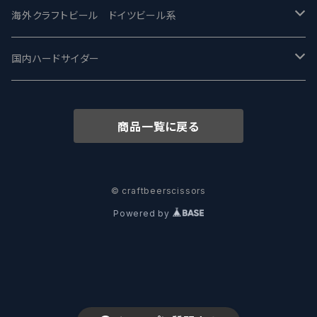
ワイマーケットブルーイング Y.Market Brewing
Lagunitas ラグニタス
BrewDog Brewery - ブリュードッグ
Carbon brews -カーボン
BODRIGGY BREWING ボッドリッジー
Jackie O's ジャッキーオーズ
海外クラフトビール ドイツビール系
志賀高原ビール - SIGAKOGEN
FirestoneWalker ファイアストーン
The Flying Inn / ザ フライイング イン
TAIHU - タイフー
CO-CONSPIRATORS コ・コンスピレーターズ
Westbrook ウェストブルック
Karmeliten カーメリテン
国内ハードサイダー
OUTSIDER - アウトサイダーブルーイング
Stone ストーン
To Øl / トゥ・オール
SUNMAI - サンマイ
アーバノートブリューイング Urbanaut
HOWE SOUND ハウサウンド
Schöfferhofer シェッファーホッファー
サノバスミス / Son of the Smith
商品一覧に戻る
箕面ビール - MINOH BEER
Mikkeller ミッケラー
Lambiek Fabriek - ファブリーク
Behemoth - ベヒーモス
Deep Creek Brewing Co.
Strathcona ストラスコナ
Früh フリュー
サンクトガーレン - Sankt Gallen
Hop Nation ホップネーション
Marble / マーブル
8 Wired エイトワイアード
ODIN BREWING オディン
Plank プランク
© craftbeerscissors
Powered by
ウェストコーストブルーイング -WCB
Brewski ブリュースキー
Buxton - バクストン
Isthmus イスムス
Electric Bicycle エレクトリックバイシクル
Tucher トゥーハー
いわて蔵ビール - IWATEKURABEER
【LHG】Left Handed Giant レフト
Omnipollo - オムニポーロ
Parrotdog パロットドッグ
Laga Biere ラガビエール
Ganstaller ゲンスタラー
大山Gビール -Daisen G Beer
Burley -バーリーオーク
Sandford Orchards - オーチャード
Dainton デイントン
LTM レ トロワ ムスクテール