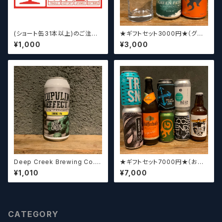
(ショート缶31本以上)のご注文
★ギフトセット3000円★（グラ
の場合いこちらをご購入くださ
スセット）【クラフトビール】
¥1,000
¥3,000
い。 【クラフトビール】
Deep Creek Brewing Co. L
★ギフトセット7000円★（お好
upulin Effect ディープクリ
みに合わせて5～8本チョイスさ
¥1,010
¥7,000
ーク ルプリン エフェクト
せていただきます）【クラフトビー
ル】
CATEGORY