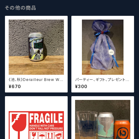
その他の商品
《池、秋》Derailleur Brew Wor
パーティー、ギフト、プレゼント、
ks ANONYMOUS BREWH
お中元、お歳暮、結婚祝い等の
¥670
¥300
OLIC FOUNDATION ディ
贈り物やお祝いに！
レイラブリューワークス