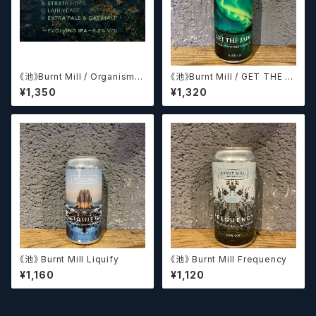
《池》Burnt Mill / Organism O
《池》Burnt Mill / GET THE J
1 オーガニズムO1
ADE
¥1,350
¥1,320
《池》 Burnt Mill Liquify
《池》 Burnt Mill Frequency
¥1,160
¥1,120