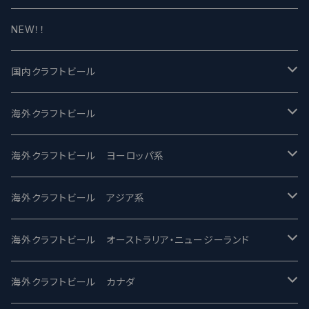
NEW！！
国内クラフトビール
UCHU BREWING -うちゅうブルーイング
海外クラフトビール
バテレ -VERTERE
Modern Times モダンタイムズ
海外クラフトビール ヨーロッパ系
2nd Story Ale Works -セカンドストーリー
Maui マウイ
UnBarred -アンバード
海外クラフトビール アジア系
ビアへるん - Beer Hearn
Toppling Goliath トップリンゴライアス
SAIREN /サイレン
gweilo-鬼佬 グウァイロ
海外クラフトビール オーストラリア・ニュージーランド
忽布古丹醸造 - HOP KOTAN
Fair State フェアステイト
ワイルドチャイルド - Wilde Child
Heart Of Darkness - ハートオブダークネス
ROCKY RIDGE - ロッキーリッジ
海外クラフトビール カナダ