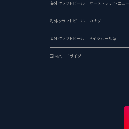
ビアへるん - Beer Hearn
Toppling Goliath トップリンゴライアス
SAIREN /サイレン
gweilo-鬼佬 グウァイロ
海外クラフトビール オーストラリア・ニュ
忽布古丹醸造 - HOP KOTAN
Fair State フェアステイト
ワイルドチャイルド - Wilde Child
Heart Of Darkness - ハートオブダーク
ROCKY RIDGE - ロッキーリッジ
海外クラフトビール カナダ
ワイマーケットブルーイング Y.Market Br
Lagunitas ラグニタス
BrewDog Brewery - ブリュードッグ
Carbon brews -カーボン
BODRIGGY BREWING ボッドリッジ
Jackie O's ジャッキーオーズ
海外クラフトビール ドイツビール系
志賀高原ビール - SIGAKOGEN
FirestoneWalker ファイアストーン
The Flying Inn / ザ フライイング イン
TAIHU - タイフー
CO-CONSPIRATORS コ・コンスピレー
Westbrook ウェストブルック
Karmeliten カーメリテン
国内ハードサイダー
OUTSIDER - アウトサイダーブルーイン
Stone ストーン
To Øl / トゥ・オール
SUNMAI - サンマイ
アーバノートブリューイング Urbanaut
HOWE SOUND ハウサウンド
Schöfferhofer シェッファーホッファー
サノバスミス / Son of the Smith
箕面ビール - MINOH BEER
Mikkeller ミッケラー
Lambiek Fabriek - ファブリーク
Behemoth - ベヒーモス
Deep Creek Brewing Co.
Strathcona ストラスコナ
Früh フリュー
サンクトガーレン - Sankt Gallen
Hop Nation ホップネーション
Marble / マーブル
8 Wired エイトワイアード
ODIN BREWING オディン
Plank プランク
ウェストコーストブルーイング -WCB
Brewski ブリュースキー
Buxton - バクストン
Isthmus イスムス
Electric Bicycle エレクトリックバイシク
Tucher トゥーハー