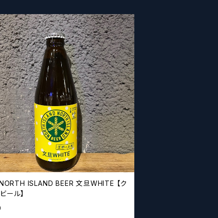
RTH ISLAND BEER 文旦WHITE 【ク
トビール】
0