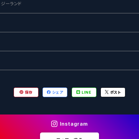
ージーランド
ネス
ewing
ー
ターズ
グ
保存
シェア
LINE
ポスト
Instagram
ル