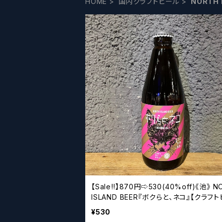
HOME
国内クラフトビール
NORTH 
【Sale‼︎】870円⇨530(40%off)《池》 N
ISLAND BEER『ボクらと、ネコ』【クラフ
ル】
¥530