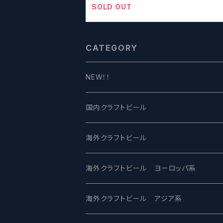
SOLD OUT
CATEGORY
NEW！！
国内クラフトビール
UCHU BREWING -うちゅうブルーイング
海外クラフトビール
バテレ -VERTERE
Modern Times モダンタイムズ
海外クラフトビール ヨーロッパ系
2nd Story Ale Works -セカンドストーリ
Maui マウイ
UnBarred -アンバード
海外クラフトビール アジア系