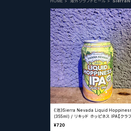
HOME
海外クラフトビール
Sierr
《池》Sierra Nevada Liquid Hoppiness
(355ml) / リキッド ホッピネス IPA【クラ
ール】
¥720