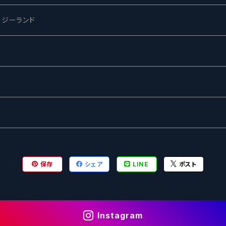
ージーランド
ネス
ewing
ー
ターズ
グ
保存
シェア
LINE
ポスト
Instagram