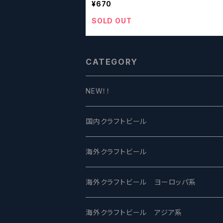
¥670
SOLD OUT
CATEGORY
NEW！！
国内クラフトビール
UCHU BREWING -うちゅうブルーイング
海外クラフトビール
バテレ -VERTERE
Modern Times モダンタイムズ
海外クラフトビール ヨーロッパ系
2nd Story Ale Works -セカンドストーリ
Maui マウイ
UnBarred -アンバード
海外クラフトビール アジア系