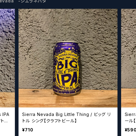
aNevada -シエラネバダ
 IPA
Sierra Nevada Big Little Thing / ビッグ リ
Sier
フトビ
トル シング【クラフトビール】
ール
¥710
¥59