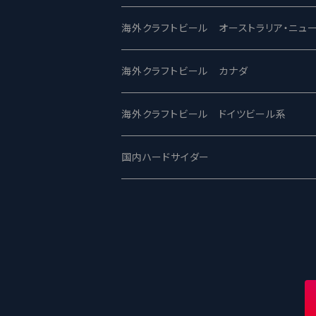
ビアへるん - Beer Hearn
Toppling Goliath トップリンゴライアス
SAIREN /サイレン
gweilo-鬼佬 グウァイロ
海外クラフトビール オーストラリア・ニュ
忽布古丹醸造 - HOP KOTAN
Fair State フェアステイト
ワイルドチャイルド - Wilde Child
Heart Of Darkness - ハートオブダーク
ROCKY RIDGE - ロッキーリッジ
海外クラフトビール カナダ
ワイマーケットブルーイング Y.Market Br
Lagunitas ラグニタス
BrewDog Brewery - ブリュードッグ
Carbon brews -カーボン
BODRIGGY BREWING ボッドリッジ
Jackie O's ジャッキーオーズ
海外クラフトビール ドイツビール系
志賀高原ビール - SIGAKOGEN
FirestoneWalker ファイアストーン
The Flying Inn / ザ フライイング イン
TAIHU - タイフー
CO-CONSPIRATORS コ・コンスピレー
Westbrook ウェストブルック
Karmeliten カーメリテン
国内ハードサイダー
OUTSIDER - アウトサイダーブルーイン
Stone ストーン
To Øl / トゥ・オール
SUNMAI - サンマイ
アーバノートブリューイング Urbanaut
HOWE SOUND ハウサウンド
Schöfferhofer シェッファーホッファー
サノバスミス / Son of the Smith
箕面ビール - MINOH BEER
Mikkeller ミッケラー
Lambiek Fabriek - ファブリーク
Behemoth - ベヒーモス
Deep Creek Brewing Co.
Strathcona ストラスコナ
Früh フリュー
サンクトガーレン - Sankt Gallen
Hop Nation ホップネーション
Marble / マーブル
8 Wired エイトワイアード
ODIN BREWING オディン
Plank プランク