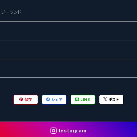
ージーランド
ネス
ewing
ー
ターズ
グ
保存
シェア
LINE
ポスト
Instagram