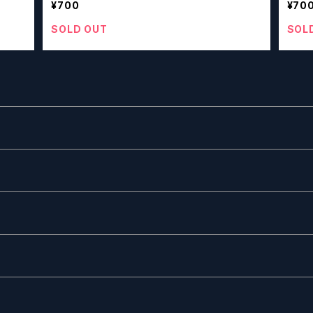
¥700
¥70
SOLD OUT
SOL
ー