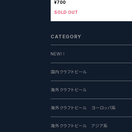
¥700
SOLD OUT
CATEGORY
NEW！！
国内クラフトビール
UCHU BREWING -うちゅうブルーイング
海外クラフトビール
バテレ -VERTERE
Modern Times モダンタイムズ
海外クラフトビール ヨーロッパ系
2nd Story Ale Works -セカンドストーリ
Maui マウイ
UnBarred -アンバード
海外クラフトビール アジア系