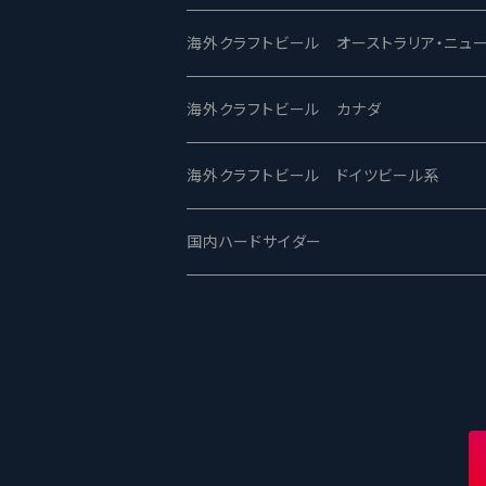
ビアへるん - Beer Hearn
Toppling Goliath トップリンゴライアス
SAIREN /サイレン
gweilo-鬼佬 グウァイロ
海外クラフトビール オーストラリア・ニュ
忽布古丹醸造 - HOP KOTAN
Fair State フェアステイト
ワイルドチャイルド - Wilde Child
Heart Of Darkness - ハートオブダーク
ROCKY RIDGE - ロッキーリッジ
海外クラフトビール カナダ
ワイマーケットブルーイング Y.Market Br
Lagunitas ラグニタス
BrewDog Brewery - ブリュードッグ
Carbon brews -カーボン
BODRIGGY BREWING ボッドリッジ
Jackie O's ジャッキーオーズ
海外クラフトビール ドイツビール系
志賀高原ビール - SIGAKOGEN
FirestoneWalker ファイアストーン
The Flying Inn / ザ フライイング イン
TAIHU - タイフー
CO-CONSPIRATORS コ・コンスピレー
Westbrook ウェストブルック
Karmeliten カーメリテン
国内ハードサイダー
OUTSIDER - アウトサイダーブルーイン
Stone ストーン
To Øl / トゥ・オール
SUNMAI - サンマイ
アーバノートブリューイング Urbanaut
HOWE SOUND ハウサウンド
Schöfferhofer シェッファーホッファー
サノバスミス / Son of the Smith
箕面ビール - MINOH BEER
Mikkeller ミッケラー
Lambiek Fabriek - ファブリーク
Behemoth - ベヒーモス
Deep Creek Brewing Co.
Strathcona ストラスコナ
Früh フリュー
サンクトガーレン - Sankt Gallen
Hop Nation ホップネーション
Marble / マーブル
8 Wired エイトワイアード
ODIN BREWING オディン
Plank プランク